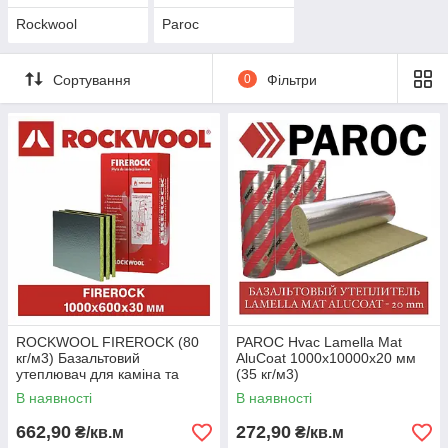
Rockwool
Paroc
Сортування
0
Фільтри
ROCKWOOL FIREROCK (80
PAROC Hvac Lamella Mat
кг/м3) Базальтовий
AluCoat 1000х10000х20 мм
утеплювач для каміна та
(35 кг/м3)
топки
В наявності
В наявності
662,90
272,90
₴/кв.м
₴/кв.м