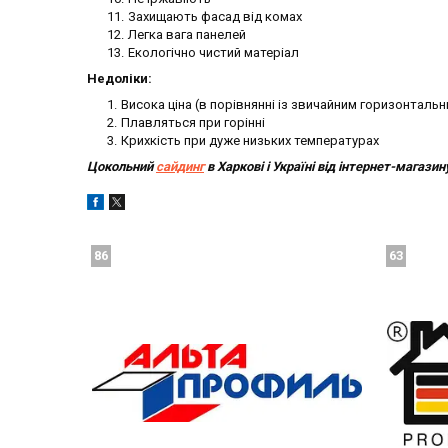
Захищають фасад від комах
Легка вага панелей
Екологічно чистий матеріал
Недоліки:
Висока ціна (в порівнянні із звичайним горизонталь
Плавляться при горінні
Крихкість при дуже низьких температурах
Цокольний
сайдинг
в Харкові і Україні від інтернет-магаз
86
63