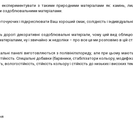
м експериментувати з такими природними матеріалами як: камінь, ли
ншими оздоблювальними матеріалами.
очуючих і підкреслювати Ваш хороший смак, солідність і індивідуальні
ть дорогі декоративні оздоблювальні матеріали, чому цей вид облицю
еріалами, ну і звичайно ж недоліки – про все це ми розповімо в цій ст
тикальні панелі виготовляються з полівінілхлориду, але при цьому мают
тійкість. Спеціальні добавки (барвники, стабілізатори кольору, модифіка
, вологостійкість, стійкість кольору і стійкість до низьких і високих те
ня