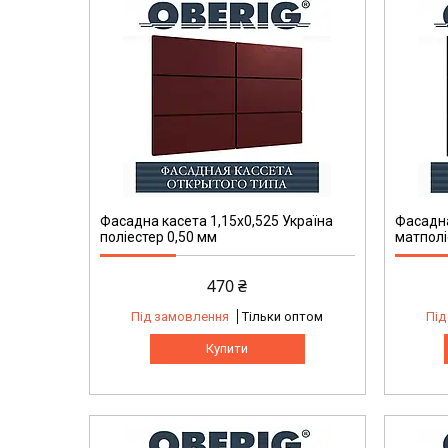
Фасадна касета 1,15х0,525 Україна
Фасадна
поліестер 0,50 мм
матполі
470 ₴
Під замовлення
Тільки оптом
Під
Купити