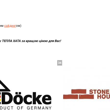
ним
сайдинг
ом)
ину ТЕПЛА ХАТА за кращою ціною для Вас!
34