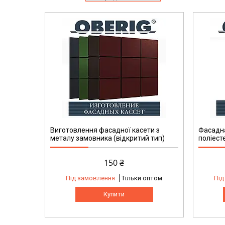
Виготовлення фасадної касети з
Фасадна
металу замовника (відкритий тип)
поліест
150 ₴
Під замовлення
Тільки оптом
Під
Купити