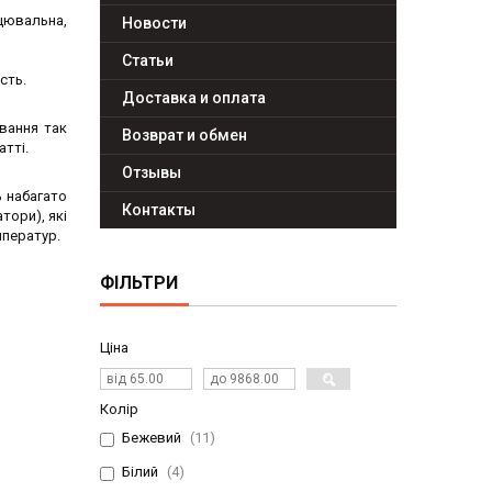
цювальна,
Новости
Статьи
сть.
Доставка и оплата
вання так
Возврат и обмен
атті.
Отзывы
ь набагато
Контакты
тори), які
мператур.
ФІЛЬТРИ
Ціна
Колір
Бежевий
11
Білий
4