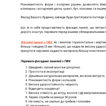
Різноманітність форм і колірних рішень дозволять Ва
клінкерна і зістарений цегла, граніт, бут, пісковик та і
Фасад Вашого будинку завжди буде притягувати погляди от
Що ж із себе представляють фасадні панелі, що імітую
дорого коштує, переваги перед іншими облицювальними мат
Фасадні панелі з ПВХ
, як і вінілові горизонтальні і вер
більшу товщину (3 мм і більше), що надає їм високу ударос
присутні в сировині надають матеріалу більшу пластичність
Переваги фасадних панелей з ПВХ:
Швидкий і легкий монтаж цілорічно
Простота
в експлуатації
Дешевше натуральних матеріалів, які вони імітують
Різноманітність форм і кольорів
Висока удоростойкость і міцність
Відводять конденсат
Висока стійкість до вітру, вологи і уф-випромінюван
Термін служби не менше 50 років
Не гниють, не схильні до грибків і плісняви
Не іржавіють