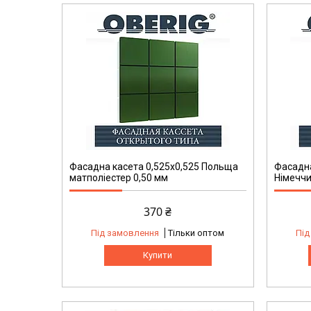
Фасадна касета 0,525x0,525 Польща
Фасадна
матполіестер 0,50 мм
Німеччи
370 ₴
Під замовлення
Тільки оптом
Під
Купити