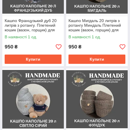
Кашпо Французький дуб 20
Кашпо Мигдаль 20 литрів з
литрів з ротангу. Плетений
ротангу Миндаль Плетений
кошик (вазон, горщик) для
кошик (вазон, горщик) для
саду, квітів, декору.
саду, квітів, декору.
В наявності 1 од.
В наявності 1 од.
950
950
₴
₴
Купити
Купити