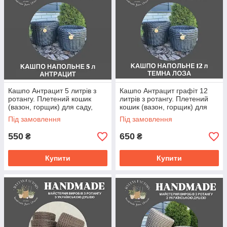
Кашпо Антрацит 5 литрів з
Кашпо Антрацит графіт 12
ротангу. Плетений кошик
литрів з ротангу. Плетений
(вазон, горщик) для саду,
кошик (вазон, горщик) для
квітів, декору.
саду, квітів, декору.
Під замовлення
Під замовлення
550
650
₴
₴
Купити
Купити