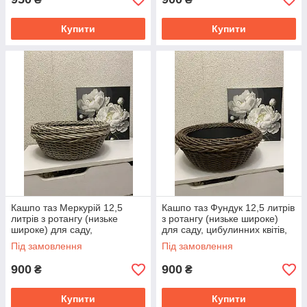
Купити
Купити
Кашпо таз Меркурій 12,5
Кашпо таз Фундук 12,5 литрів
литрів з ротангу (низьке
з ротангу (низьке широке)
широке) для саду,
для саду, цибулинних квітів,
цибулинних квітів, декору.
декору.
Під замовлення
Під замовлення
900
900
₴
₴
Купити
Купити