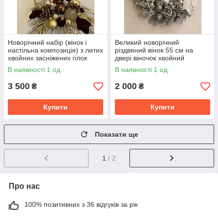
Новорічний набір (вінок і
Великий новорічний
настільна композиція) з литих
різдвяний вінок 55 см на
хвойних засніжених гілок
двері віночок хвойний
засніжений з шишками
В наявності 1 од.
В наявності 1 од.
3 500
2 000
₴
₴
Купити
Купити
Показати ще
1
/ 2
Про нас
100% позитивних з 36 відгуків за рік