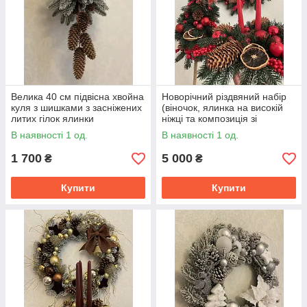
Велика 40 см підвісна хвойна
Новорічний різдвяний набір
куля з шишками з засніжених
(віночок, ялинка на високій
литих гілок ялинки
ніжці та композиція зі
свічками) литі гілки
В наявності 1 од.
В наявності 1 од.
1 700
5 000
₴
₴
Купити
Купити