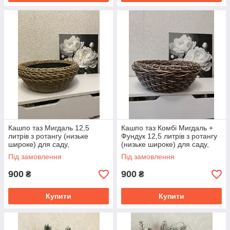
Кашпо таз Мигдаль 12,5
Кашпо таз Комбі Мигдаль +
литрів з ротангу (низьке
Фундук 12,5 литрів з ротангу
широке) для саду,
(низьке широке) для саду,
цибулинних квітів, декору.
цибулинних квітів, декору.
Під замовлення
Під замовлення
900
900
₴
₴
Купити
Купити