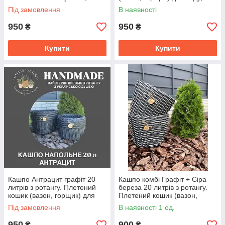
горщик) для саду, квітів,
квітів, декору.
Під замовлення
В наявності
декору.
950
950
₴
₴
Купити
Купити
Кашпо Антрацит графіт 20
Кашпо комбі Графіт + Сіра
литрів з ротангу. Плетений
береза 20 литрів з ротангу.
кошик (вазон, горщик) для
Плетений кошик (вазон,
саду, квітів, декору.
горщик) для саду, квітів,
Під замовлення
В наявності 1 од.
декору.
950
900
₴
₴