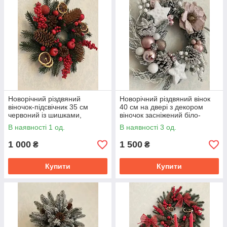
Новорічний різдвяний
Новорічний різдвяний вінок
віночок-підсвічник 35 см
40 см на двері з декором
червоний із шишками,
віночок засніжений біло-
ягодами, яблуками,
рожевий з квіткою, шишками
В наявності 1 од.
В наявності 3 од.
апельсинами
1 000
1 500
₴
₴
Купити
Купити