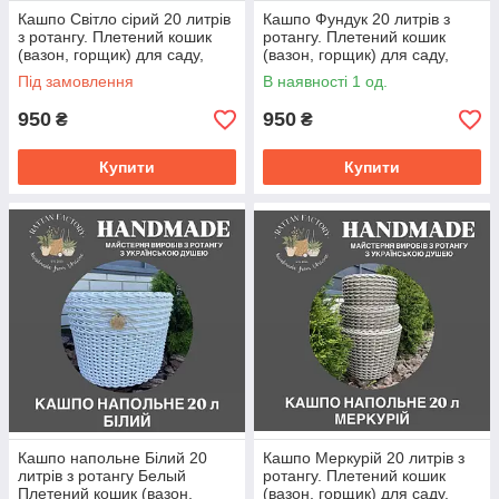
Кашпо Світло сірий 20 литрів
Кашпо Фундук 20 литрів з
з ротангу. Плетений кошик
ротангу. Плетений кошик
(вазон, горщик) для саду,
(вазон, горщик) для саду,
квітів, декору.
квітів, декору.
Під замовлення
В наявності 1 од.
950
950
₴
₴
Купити
Купити
Кашпо напольне Білий 20
Кашпо Меркурій 20 литрів з
литрів з ротангу Белый
ротангу. Плетений кошик
Плетений кошик (вазон,
(вазон, горщик) для саду,