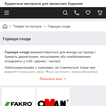
Будівельні матеріали для приватних будинків
Товари та послуги
Горищні сходи
Горищні сходи
Горищні сходи
використовуються для виходу на горище і
бувають дерев'яними, металевими або комбінованими
(поєднують у собі і дерево, і метал).
Найпоширенішими є приховані, які з'являються тільки при
відкритті горищного люка. Вони не псують зовнішній вигляд
приміщення і не займають місце.
Показати все
Види горищних сходів:
Розсувна (ножичний)
є найдорожчою. Вона
виготовляється тільки з металу. Має овальну форму
або форму паралелограма. Така драбина складається
в «гармошку», яка витягується вниз з горища, під час