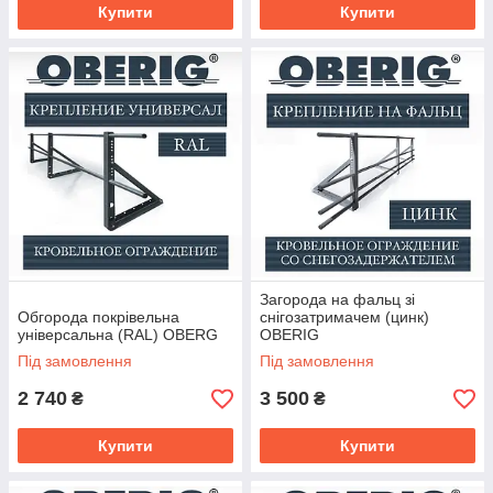
Купити
Купити
Загорода на фальц зі
Обгорода покрівельна
снігозатримачем (цинк)
універсальна (RAL) OBERG
OBERIG
Під замовлення
Під замовлення
2 740
3 500
₴
₴
Купити
Купити