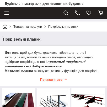
Будівельні матеріали для приватних будинків
Товари та послуги
Покрівельні планки
Покрівельні планки
Для того, щоб дах була красивою, зберігала тепло і
захищала від вологи та інших погодних умов, необхідно
підібрати потрібні для неї і
правильні покрівельні
матеріали і всі добірні елементи.
Металеві планки
виконують захисну функцію для покрівлі.
Вони використовуються для ізоляції, утеплення і захисту від
Показати все
зовнішніх впливів, є ущільнювачами в тих місцях, де
стикаються покрівельний матеріал та інші елементи даху.
Існує кілька видів покрівельних планок, і в залежності
від матеріалу, з якого зроблено покрівельне покриття
– необхідно відповідати підходящі. Розглянемо основні
види покрівельних покриттів і планки до них: