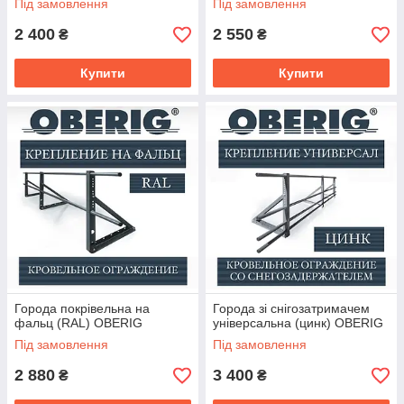
Під замовлення
Під замовлення
води з внутрішніх стиків скатів. Встановлюється під
покрівельне покриття.
Зовнішня
- має захисну функцію
2 400
2 550
₴
₴
від затікання води, попадання бруду і сміття під
покрівлю, володіє декоративною функцією.
Купити
Купити
Встановлюється при необхідності.
Планка примикання
захищає місце примикання
черепиці до стіни і елементів даху. Володіє
гідроізоляційною функцією.
Для покрівлі з м'якої бітумної черепиці:
Торцева планка
. Закриває торцеву частину
двосхилого даху з боку фронтону, тому туди не
потрапляє вода і бруд, а торець не розбухає. Запобігає
підрив бітумної черепиці вітром збоку.
Карнизна планка
укладається на суцільну обрешітку
і захищає її від попадання вологи і розбухання.
Капельник закриває низ ската даху і з його допомогою
Города покрівельна на
Города зі снігозатримачем
– вода потрапляє в водостічну систему, яка
фальц (RAL) OBERIG
універсальна (цинк) OBERIG
встановлюється прямо під ним.
Під замовлення
Під замовлення
Планка примикання
є функціональним і
декоративним матеріалом. Захищає ті місця, де
2 880
3 400
₴
₴
черепиця примикає до стіни або димоходу.