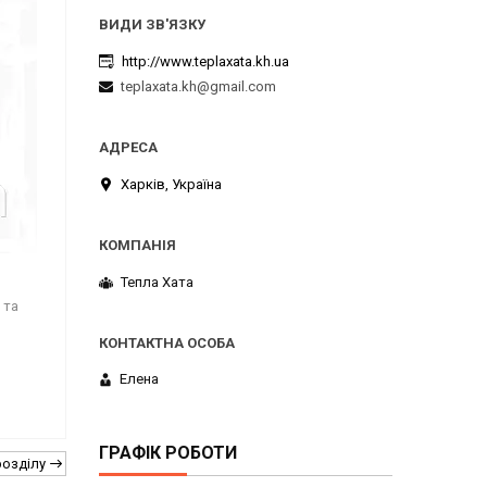
http://www.teplaxata.kh.ua
teplaxata.kh@gmail.com
Харків, Україна
Тепла Хата
 та
Елена
ГРАФІК РОБОТИ
розділу