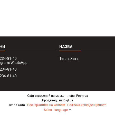
 234-81-40
Тепла Хата
legram/WhatsApp
 234-81-40
 234-81-40
Сайт створений на маркетплейсі
Prom.ua
Продавець на Bigl.ua
Тепла Хата |
Поскаржитися на контент
|
Політика конфіденційності
Select Language
▼