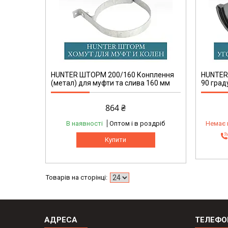
HUNTER ШТОРМ 200/160 Конплення
HUNTER
(метал) для муфти та слива 160 мм
90 град
864 ₴
В наявності
Оптом і в роздріб
Немає 
Купити