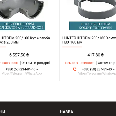
 ШТОРМ 200/160 Кут жолоба
HUNTER ШТОРМ 200/160 Хомут
усів 200 мм
ПВХ 160 мм
6 557,50 ₴
417,80 ₴
в наявності
Оптом і в роздріб
Немає в наявності
Оптом і в 
+380 (50) 234-81-40
+380 (50) 234-81-40
Viber/Telegram/WhatsApp
Viber/Telegram/WhatsA