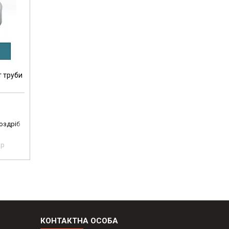
 труби
роздріб
pp