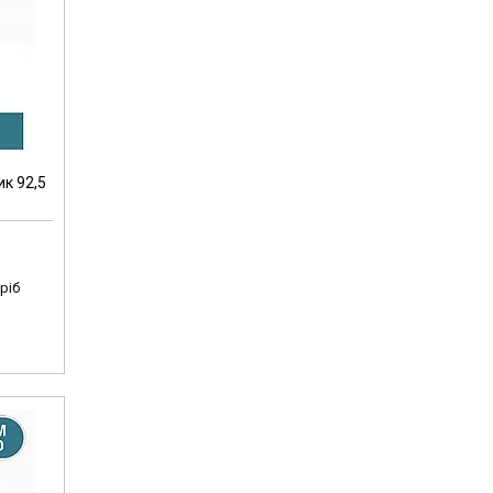
к 92,5
ріб