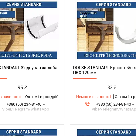
STANDART З'єднувач жолоба
DOCKE STANDART Кронштейн 
ПВХ 120 мм
95 ₴
32 ₴
в наявності
Оптом і в роздріб
Немає в наявності
Оптом і в 
+380 (50) 234-81-40
+380 (50) 234-81-40
Viber/Telegram/WhatsApp
Viber/Telegram/WhatsA