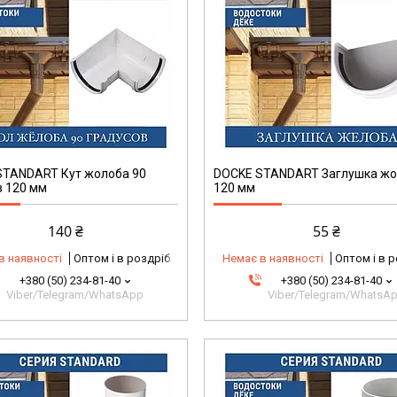
STANDART Кут жолоба 90
DOCKE STANDART Заглушка ж
в 120 мм
120 мм
140 ₴
55 ₴
в наявності
Оптом і в роздріб
Немає в наявності
Оптом і в 
+380 (50) 234-81-40
+380 (50) 234-81-40
Viber/Telegram/WhatsApp
Viber/Telegram/WhatsA