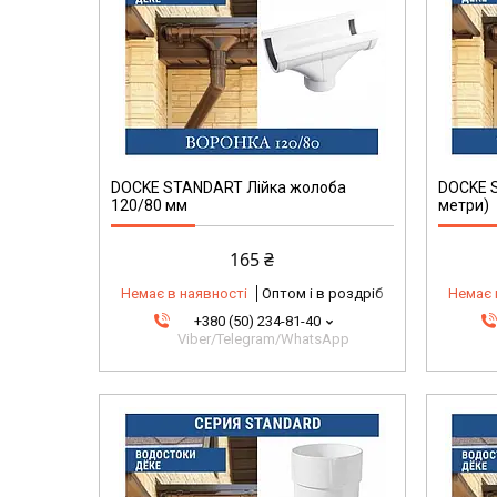
DOCKE STANDART Лійка жолоба
DOCKE S
120/80 мм
метри)
165 ₴
Немає в наявності
Оптом і в роздріб
Немає 
+380 (50) 234-81-40
Viber/Telegram/WhatsApp