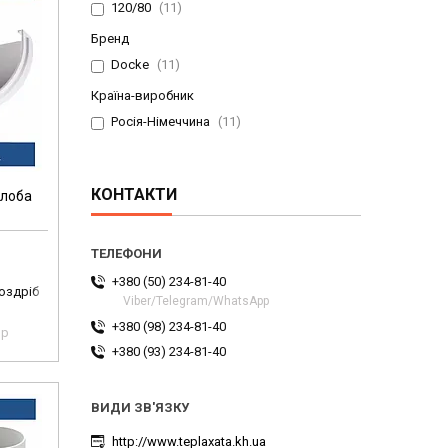
120/80
11
Бренд
Docke
11
Країна-виробник
Росія-Німеччина
11
КОНТАКТИ
олоба
+380 (50) 234-81-40
роздріб
Viber/Telegram/WhatsApp
+380 (98) 234-81-40
pp
+380 (93) 234-81-40
http://www.teplaxata.kh.ua