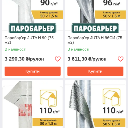
армовані тришарові
(
центральна частина –
поліпропіленова армування, з двох сторін якого нанесено
поліетиленове волокно. Такий паробар'єр захищає
внутрішній шар утеплювача від конденсату та пари від
несучих стін будівлі при утепленні фасадів і від теплої
Паробар'єр JUTA Н 90 (75
Паробар'єр JUTA Н 96CИ (75
пари від внутрішнього приміщення при влаштуванні
м2)
м2)
покрівель
В наявності
В наявності
неармовані
3 290,30
3 611,30
чотиришарові
(
на внутрішній поверхні якого є четвертий
₴/рулон
₴/рулон
відображає алюмінієвий шар для більш високою захисту
від пари)
Купити
Купити
Властивості та ефективність паробар'єра залежать від його
щільності, яка може бути від 90 до 110 г/м3. Чим вище цей
показник, тим якісніше, ефективніше і дорожче плівка.
Паропроникність,
повинна
на відміну від
гідробар'єр
а, навпаки
бути мінімальною: 0,05-0,1 г/м2 на добу.
Що важливо знати для правильного монтажу пароізоляційної
мембрани: