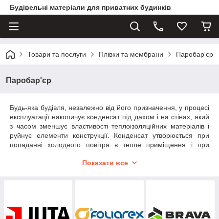
Будівельні матеріали для приватних будинків
Товари та послуги
Плівки та мембрани
Паробар'єр
Паробар'єр
Будь-яка будівля, незалежно від його призначення, у процесі
експлуатації накопичує конденсат під дахом і на стінах, який
з часом зменшує властивості теплоізоляційних матеріалів і
руйнує елементи конструкції. Конденсат утворюється при
попаданні холодного повітря в тепле приміщення і при
неякісному монтажі, при якому волога просочується через
Показати все
дефекти покрівельного або фасадного покриття.
Ізоляційні плівки продовжують термін служби покриття і
утеплювача, підвищують ефективність дорогих
теплоізоляційних і облицювальних матеріалів, тому
економити на цих елементах не те що не рекомендується, а
категорично забороняється, якщо звичайно Ви не хочете