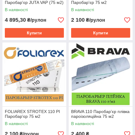
Паробар'єр JUTA VAP (75 м2)
Паробар'єр 75 м2
При пошкодженні плівки всі місця випадкових розривів
В наявності
В наявності
або порізів необхідно заклеїти спеціальної герметизуючої
стрічки.
4 895,30
2 100
₴/рулон
₴/рулон
Купити
Купити
Паробар'єр в Харкові і Україні за кращою ціною від інтернет-
магазину ТЕПЛА ХАТА для Вас!
FOLIAREX STROTEX 110 PI
BRAVA 110 Паробар'єр плівка
Паробар'єр 75 м2
пароізоляційна 75 м2
В наявності
В наявності
2 100
2 400
₴/рулон
₴