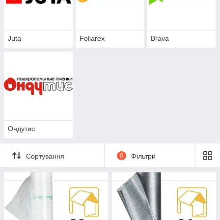
займатися будівництвом все життя.
Ізоляційні плівки обов'язкові
до застосування при влаштуванні будь-яких вентильованих і
утеплюючи конструкцій покрівель та фасадів.
Juta
Foliarex
Brava
Всі ізоляційні мембрани схожі за складом і основними
властивостями, а
гідробар'єр
і паробар'єр взагалі легко
переплутати, бо обидві ці мембрани застосовують для захисту від
зайвої вологи. Різниця в установці. Гідробар'єр укладається між
покрівельним покриттям і утеплювачем, а паробар'єр – під
утеплювачем. У випадку з пристроєм вентильованого фасаду –
між несучою стіною і утеплювачем укладається пароізоляція і
після теплоізоляційного шару – гідро-вітрозахист.
Ондутис
Необхідний паробар'єр при утепленні покрівлі та фасаду і
основною його функцією є захист теплоізоляційного шару від
вологи. Ця плівка, при влаштуванні покрівлі, також запобігає
Сортування
0
Фільтри
потраплянню водяних парів з дому в несучу конструкцію даху,
захищаючи тим самим основні елементи даху від корозії і
утворення грибка і цвілі.
Пароізоляційні плівки виготовляють з поліетилену без перфорації,
вони бувають: