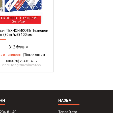
вач ТЕХНОНИКОЛЬ Техновент
т (80 кг/м3) 100 мм
313 ₴/кв.м
є в наявності
Тільки оптом
+380 (50) 234-81-40
Viber/Telegram/WhatsApp
 234-81-40
Тепла Хата