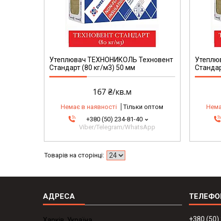
Утеплювач ТЕХНОНИКОЛЬ Техновент
Утеплю
Стандарт (80 кг/м3) 50 мм
Стандар
167 ₴/кв.м
Немає в наявності
Тільки оптом
Нема
+380 (50) 234-81-40
Viber/Telegram/WhatsApp
+380 (50)
Харків, Україна