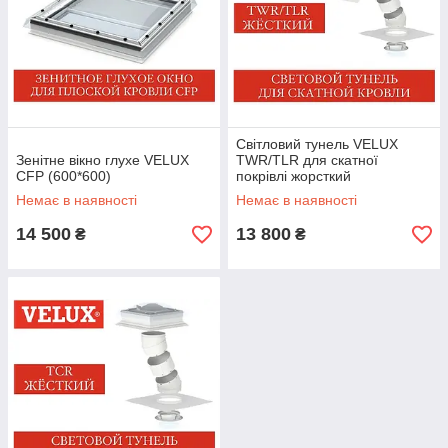
Світловий тунель VELUX
Зенітне вікно глухе VELUX
TWR/TLR для скатної
CFP (600*600)
покрівлі жорсткий
Немає в наявності
Немає в наявності
14 500
13 800
₴
₴