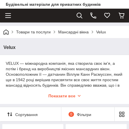
Будівельні матеріали для приватних будинків
Товари та послуги
Мансардні вікна
Velux
Velux
VELUX — міжнародна компанія, яка створила своє ім'я, а
потім і бренд на виробництві якісних мансардних вікон.
Основоположник її — датчанин Віллум Канн Расмуссен, який
ще в 1942 році вирішив присвятити все своє життя простим
мансард відносять будинків. Він справедливо вважав, що і в
звичайній мансарді можна створити затишне житло,
Показати все
вражаючий інтер'єр і зробити її зручною для життя. Так і
з'явилася концепція «Свіже повітря, природне світло і
комфорт», якою виробник мансардних вікон свято
дотримується до цих пір. Власне, і сама назва торгової марки
Сортування
0
Фільтри
VELUX складається з двох частин: VE — від Ventilation
(вентиляція) і LUX — від латинського «світло».