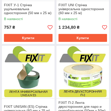
FIXIT У-1 Стрічка
FIXIT UNI Стрічка
ущільнювальна
універсальна одностороння
одностороння (50 мм х 25 м)
(60 мм х 25 м)
В наявності
В наявності
757
1 234,80
₴
₴
Купити
Купити
FIXIT П-2 Лента
FIXIT UNISAN (ES) Стрічка
двухсторонняя для паро и
універсальна (60 мм х 25 м)
гидробарьеров (50мм х 50м)