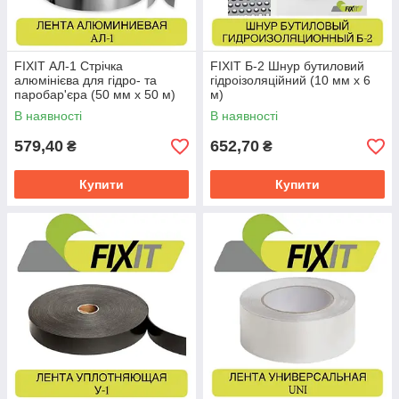
FIXIT АЛ-1 Стрічка
FIXIT Б-2 Шнур бутиловий
алюмінієва для гідро- та
гідроізоляційний (10 мм х 6
паробар'єра (50 мм х 50 м)
м)
В наявності
В наявності
579,40
652,70
₴
₴
Купити
Купити