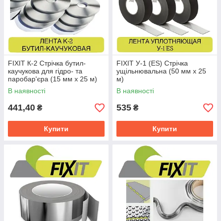
FIXIT К-2 Стрічка бутил-
FIXIT У-1 (ES) Стрічка
каучукова для гідро- та
ущільнювальна (50 мм х 25
паробар'єра (15 мм х 25 м)
м)
В наявності
В наявності
441,40
535
₴
₴
Купити
Купити