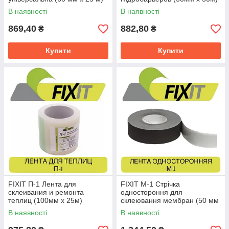
В наявності
В наявності
869,40
882,80
₴
₴
Купити
Купити
FIXIT П-1 Лента для
FIXIT М-1 Стрічка
склеивания и ремонта
одностороння для
теплиц (100мм х 25м)
склеювання мембран (50 мм
х 25 м) одностороння
В наявності
В наявності