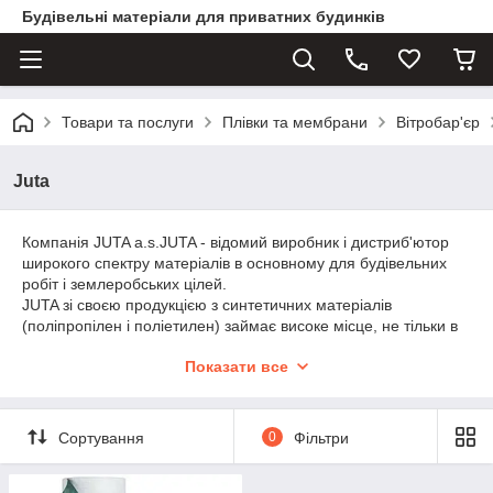
Будівельні матеріали для приватних будинків
Товари та послуги
Плівки та мембрани
Вітробар'єр
Juta
Компанія JUTA a.s.JUTA - відомий виробник і дистриб'ютор
широкого спектру матеріалів в основному для будівельних
робіт і землеробських цілей.
JUTA зі своєю продукцією з синтетичних матеріалів
(поліпропілен і поліетилен) займає високе місце, не тільки в
Чехії, в Європі, але і за океаном.
Показати все
JUTA - це 11 заводів і близько 2000 працівників. Сучасне
обладнання і технології, які використовуються, забезпечують
високу якість продукції. Більшість заводів мають сертифікат
якості ISO2002.
Сортування
0
Фільтри
Річний оборот фірми становить 80 000 000 доларів в рік. 75%
продукції йде на експорт.