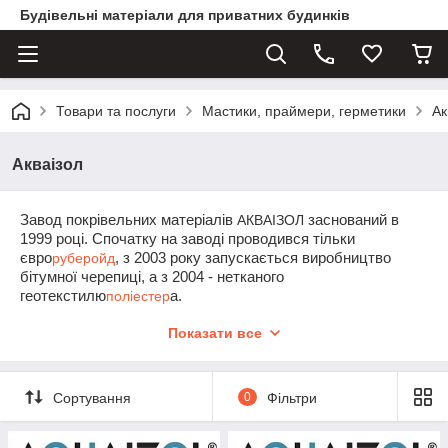
Будівельні матеріали для приватних будинків
Товари та послуги
Мастики, праймери, герметики
Ак
Акваізол
Завод покрівельних матеріалів
АКВАІЗОЛ
заснований в
1999 році. Спочатку на заводі проводився тільки
євро
руберойд
, з 2003 року запускається виробництво
бітумної черепиці, а з 2004 - нетканого
геотекстилю
поліестер
а.
Все що випускаються матеріали
ТМ Акваізол
і
Руберіт
Показати все
сертифіковані у Державній системі сертифікації
УкрСЕПРО і відповідають вимогам
ДСТУ Б Ст. 2.7-101-2000
(ГОСТ 30547-97) Матеріали покрівельні та
гідроізоляційні
.
Загальні технічні умови
.
Сортування
0
Фільтри
Завод"
АКВАІЗОЛ
є першим українським виробником