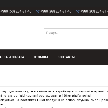
+380 (50) 234-81-40
+380 (98) 234-81-40
+380 (93) 234-81
АВКА И ОПЛАТА
ОТЗЫВЫ
КОНТАКТЫ
му підприємству, яке займається виробництвом гнучкої покрівлі та
 потужності цієї компанії розташовані в 150 км від Гельсінкі.
лізується на поставках іншої продукції на основі бітумних смол і ро
ах.