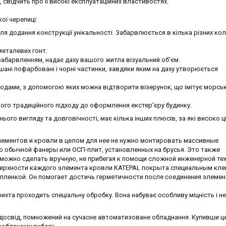
 свідчить про її високі експлуатаційних властивостях.
ої черепиці:
ля додання конструкції унікальності. Забарвлюється в кілька різних ко
металевих гонт.
забарвленням, надає даху вашого житла візуальний об'єм.
ішані пофарбовані і чорні частинки, завдяки яким на даху утворюється
одами, з допомогою яких можна відтворити візерунок, що імітує морсь
рого традиційного підходу до оформлення екстер'єру будинку.
ого вигляду та довговічності, має кілька інших плюсів, за які високо ц
лементов и кровли в целом для нее не нужно монтировать массивные
 обычной фанеры или ОСП-плит, установленных на брусья. Это также
 можно сделать вручную, не прибегая к помощи сложной инженерной тех
верхности каждого элемента кровли KATEPAL покрыта специальным кл
пленкой. Он помогает достичь герметичности после соединения элеме
ихта проходить спеціальну обробку. Вона набуває особливу міцність і не
й досвід, помножений на сучасне автоматизоване обладнання. Купивши ц