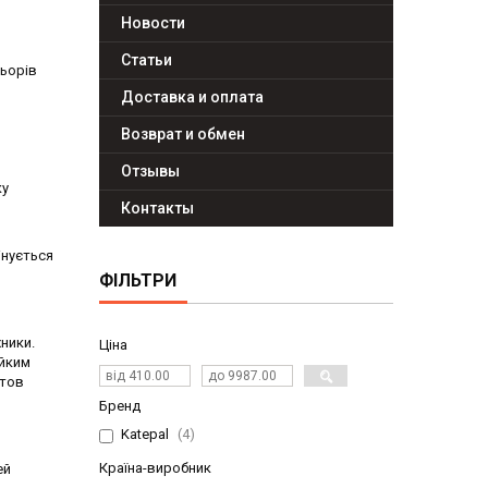
Новости
Статьи
льорів
Доставка и оплата
Возврат и обмен
Отзывы
ку
Контакты
інується
ФІЛЬТРИ
ники.
Ціна
ейким
нтов
Бренд
Katepal
4
Країна-виробник
ей