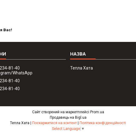
я Вас!
 234-81-40
Тепла Хата
legram/WhatsApp
 234-81-40
 234-81-40
Сайт створений на маркетплейсі
Prom.ua
Продавець на Bigl.ua
Тепла Хата |
Поскаржитися на контент
|
Політика конфіденційності
Select Language
▼