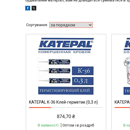
будівельний матеріал, вам не доведеться сумніватися в з
KATEPAL K-36 Клей-герметик (0,3 л)
KATEPAL
874,70 ₴
В наявності
Оптом і в роздріб
В н