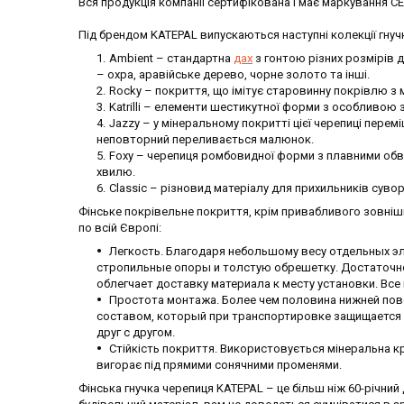
Вся продукція компанії сертифікована і має маркування CE,
Під брендом KATEPAL випускаються наступні колекції гнучк
Ambient – стандартна
дах
з гонтою різних розмірів д
– охра, аравійське дерево, чорне золото та інші.
Rocky – покриття, що імітує старовинну покрівлю з 
Katrilli – елементи шестикутної форми з особливою 
Jazzy – у мінеральному покритті цієї черепиці перем
неповторний переливається малюнок.
Foxy – черепиця ромбовидної форми з плавними обв
хвилю.
Classic – різновид матеріалу для прихильників суво
Фінське покрівельне покриття, крім привабливого зовнішнь
по всій Європі:
Легкость. Благодаря небольшому весу отдельных э
стропильные опоры и толстую обрешетку. Достаточно
облегчает доставку материала к месту установки. Все
Простота монтажа. Более чем половина нижней по
составом, который при транспортировке защищается 
друг с другом.
Стійкість покриття. Використовується мінеральна кр
вигорає під прямими сонячними променями.
Фінська гнучка черепиця KATEPAL – це більш ніж 60-річни