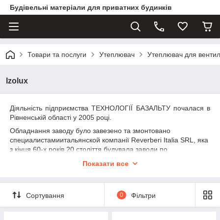
Будівельні матеріали для приватних будинків
Товари та послуги
Утеплювач
Утеплювач для венти
Izolux
Діяльність підприємства ТЕХНОЛОГІЇ БАЗАЛЬТУ почалася в
Рівненській області у 2005 році.
Обладнання заводу було завезено та змонтовано
специалистамиитальянской компанії
Reverberi Italia SRL, яка
з кінця 60-х років 20 століття будувала заводи по
виготовленню і переробці мінерального волокна та виробів з
Показати все
нього і відома у всьому світі.
У
протягом першого року роботи виробництво
теплоізоляційних матеріалів в Україні здійснювалося
Сортування
0
Фільтри
загальними зусиллями українських та італійських спеціалістів,
які контролювали і налагоджували роботу обладнання до
хімічним особливостям базальту з родовищ в Рівненській