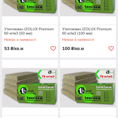
Після внесених змін, взимку 2016 року був проведений
ребрендинг продукції і на ринку України з'явилася нова
торгова марка IZOLUX PREMIUM.
Утеплювач IZOLUX Premium
Утеплювач IZOLUX Premium
60 кг/м3 (50 мм)
60 кг/м3 (100 мм)
Немає в наявності
Немає в наявності
53
100
₴/кв.м
₴/кв.м