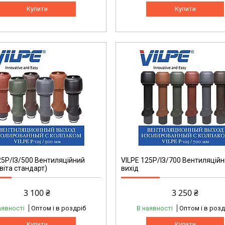
Купити
Купити
25P/ІЗ/500 Вентиляційний
VILPE 125P/ІЗ/700 Вентиляцій
Квіта стандарт)
вихід
3 100 ₴
3 250 ₴
аявності
Оптом і в роздріб
В наявності
Оптом і в розд
Купити
Купити