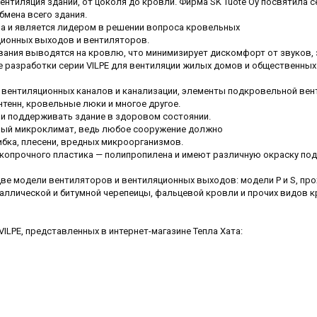
ентиляция зданий, от
цоколя до кровли.
Фирма SK Tuote Oy посвятила с
бмена всего
здания.
а и является лидером в решении вопроса
кровельных
ионных выходов и вентиляторов.
вания выводятся на кровлю, что минимизирует
дискомфорт от звуков, 
е
разработки серии VILPE для вентиляции жилых домов
и общественных
вентиляционных каналов и канализации,
элементы подкровельной вен
нтенн,
кровельные люки и многое другое.
 и поддерживать здание в здоровом
состоянии.
тный микроклимат, ведь любое сооружение должно
ибка, плесени, вредных микроорганизмов.
копрочного пластика — полипропилена и имеют различную окраску по
 две модели вентиляторов и
вентиляционных выходов: модели P и S, пр
таллической и битумной черепеицы, фальцевой кровли и прочих видов 
LPE, представленных в интернет-магазине Тепла Хата: