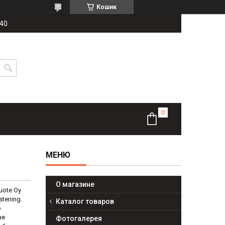
Кошик
-40
О магазине
uote Oy
tening.
Каталог товаров
ю
ня
Фотогалерея