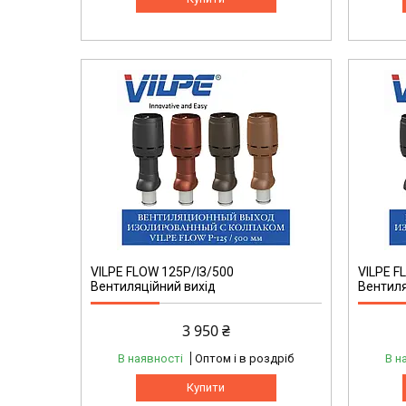
VILPE FLOW 125P/ІЗ/500
VILPE F
Вентиляційний вихід
Вентиля
3 950 ₴
В наявності
Оптом і в роздріб
В н
Купити