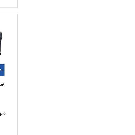
ний
ріб