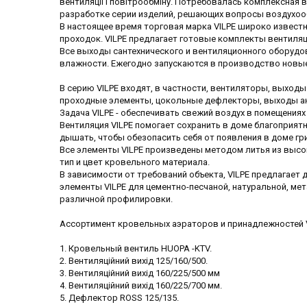
вентиляції і повітрообміну.
Потребовалась комплексная в
разработке серии
изделий, решающих вопросы воздухоо
В настоящее время торговая марка VILPE широко
известн
проходок.
VILPE
предлагает готовые
комплекты вентиляц
Все выходы сантехнического и вентиляционного
оборудо
влажности.
Ежегодно запускаются в производство новы
В серию
VILPE
входят, в частности, вентиляторы,
выходы 
проходные
элементы, цокольные дефлекторы, выходы а
Задача
VILPE
- обеспечивать свежий воздух в
помещениях
Вентиляция VILPE помогает сохранить в доме благоприя
дышать, чтобы обезопасить себя от появления в доме гр
Все элементы VILPE произведены методом литья из высо
тип и цвет кровельного материала.
В зависимости от требований объекта, VILPE предлагает
элементы VILPE для цементно-песчаной, натуральной, ме
различной профилировки.
Ассортимент кровельных аэраторов и принадлежностей VI
1. Кровельный вентиль HUOPA -KTV.
2. Вентиляційний вихід 125/160/500.
3. Вентиляційний вихід 160/225/500 мм
4.
Вентиляційний вихід
160/225/700 мм.
5. Дефлектор ROSS 125/135.