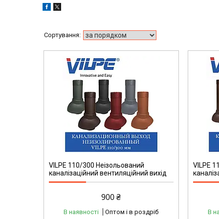
VILPE 110/300 Неізольований
VILPE 1
каналізаційний вентиляційний вихід
каналіз
900 ₴
В наявності
Оптом і в роздріб
В н