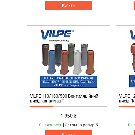
Купити
VILPE 110/160/500 Вентиляційний
VILPE 1
вихід каналізації
вихід (
1 950 ₴
В наявності
Оптом і в роздріб
В н
Купити