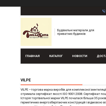
Будівельні матеріали для
приватних будинків
ГЛАВНАЯ
КАТАЛОГ
НОВОСТИ
ДОСТ
VILPE
VILPE –торгова марка виробів для комплексної вентиляці
отримала сертифікат якості ISO 9001:2008. Сертифікат пош
Історія торгівельної марки
VILPE
почалася
більше 35 рокі
герметичних
енергозберігаючих конструкцій і відмовою в