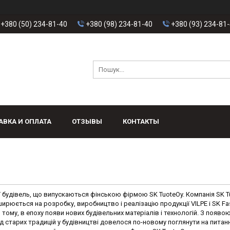
+380 (50) 234-81-40
+380 (98) 234-81-40
+380 (93) 234-81
АВКА И ОПЛАТА
ОТЗЫВЫ
КОНТАКТЫ
ї будівель, що випускаються фінською фірмою SK TuoteOy.
Компанія SK T
ирюється на розробку, виробництво і реалізацію продукції VILPE і SK Fas
в
тому, в епоху появи нових будівельних
матеріалів і технологій. З появо
ід старих
традицій у будівництві довелося по-новому
поглянути на питан