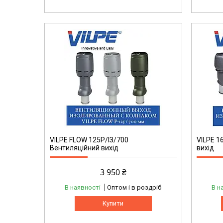
VILPE FLOW 125P/ІЗ/700
VILPE 1
Вентиляційний вихід
вихід
3 950 ₴
В наявності
Оптом і в роздріб
В н
Купити