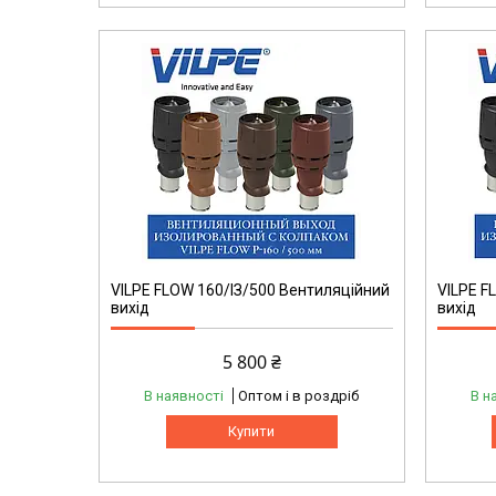
VILPE FLOW 160/ІЗ/500 Вентиляційний
VILPE F
вихід
вихід
5 800 ₴
В наявності
Оптом і в роздріб
В н
Купити