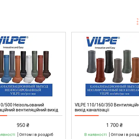
10/500 Неізольований
VILPE 110/160/350 Вентиляцій
аційний вентиляційний вихід
вихід каналізації
950 ₴
1 700 ₴
аявності
Оптом і в роздріб
В наявності
Оптом і в розд