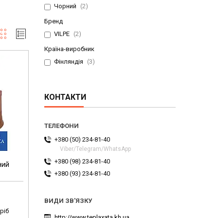
Чорний
2
Бренд
VILPE
2
Країна-виробник
Фінляндія
3
КОНТАКТИ
+380 (50) 234-81-40
Viber/Telegram/WhatsApp
+380 (98) 234-81-40
ний
+380 (93) 234-81-40
ріб
http://www.teplaxata.kh.ua