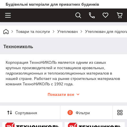
Будівельні матеріали для приватних будинків
Товари та послуги
Утеплювач
Утеплювач для підлоги
Технониколь
Корпорация ТехноНИКОЛЬ является одним из самых
крупных производителей и поставщиков кровельных,
гидроизоляционных и теплоизоляционных материалов в
нашей стране. Работает на рынке строительных материалов
комания ТехноНИКОЛЬ с 1992 года.
Показати все
Компания имеет собственные Научные центры, а также
сотрудничает с проектными институтами и архитектурными
мастерскими.
Сортування
0
Фільтри
На сегодняшний день корпорация ТехноНИКОЛЬ
насчитывает более 40 производственных площадок на