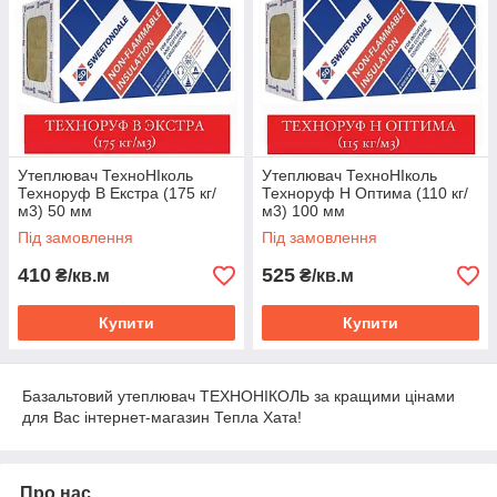
Утеплювач ТехноНІколь
Утеплювач ТехноНІколь
Техноруф В Екстра (175 кг/
Техноруф Н Оптима (110 кг/
м3) 50 мм
м3) 100 мм
Під замовлення
Під замовлення
410
525
₴/кв.м
₴/кв.м
Купити
Купити
Базальтовий утеплювач ТЕХНОНІКОЛЬ за кращими цінами
для Вас інтернет-магазин Тепла Хата!
Про нас