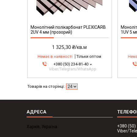
Монолітний полікарбонат PLEXICARB
Моноліт
2UV 4 мм (прозорий)
1UV 5 м
1 325,30 ₴/кв.м
Немає в наявності
Тільки оптом
Нема
+380 (50) 234-81-40
Viber/Telegram/WhatsApp
+380 (50)
Харків, Україна
Viber/Te