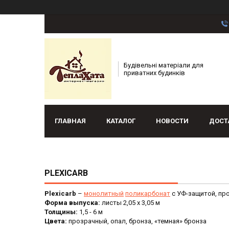
Будівельні матеріали для
приватних будинків
ГЛАВНАЯ
КАТАЛОГ
НОВОСТИ
ДОСТ
PLEXICARB
Plexicarb
–
монолитный
поликарбонат
с УФ-защитой, пр
Форма выпуска:
листы 2,05 х 3,05 м
Толщины:
1,5 - 6 м
Цвета:
прозрачный, опал, бронза, «темная» бронза