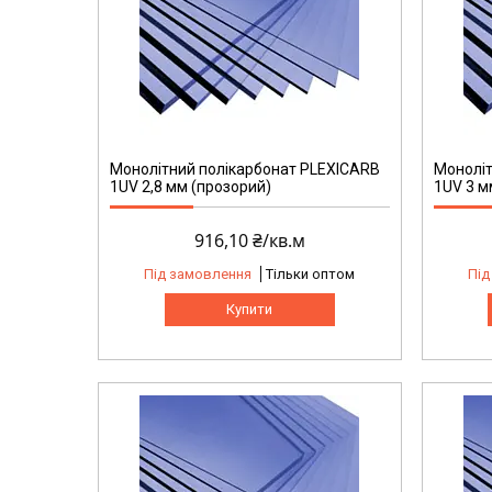
Монолітний полікарбонат PLEXICARB
Моноліт
1UV 2,8 мм (прозорий)
1UV 3 м
916,10 ₴/кв.м
Під замовлення
Тільки оптом
Під
Купити