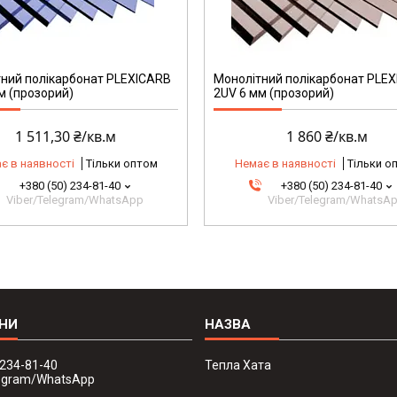
ний полікарбонат PLEXICARB
Монолітний полікарбонат PLE
м (прозорий)
2UV 6 мм (прозорий)
1 511,30 ₴/кв.м
1 860 ₴/кв.м
є в наявності
Тільки оптом
Немає в наявності
Тільки о
+380 (50) 234-81-40
+380 (50) 234-81-40
Viber/Telegram/WhatsApp
Viber/Telegram/WhatsA
 234-81-40
Тепла Хата
legram/WhatsApp