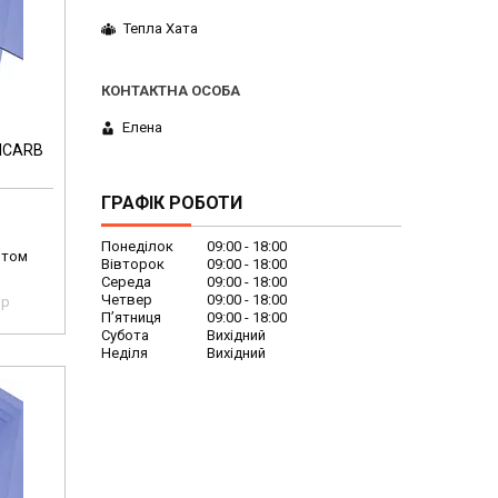
Тепла Хата
Елена
XICARB
ГРАФІК РОБОТИ
Понеділок
09:00
18:00
птом
Вівторок
09:00
18:00
Середа
09:00
18:00
Четвер
09:00
18:00
pp
Пʼятниця
09:00
18:00
Субота
Вихідний
Неділя
Вихідний