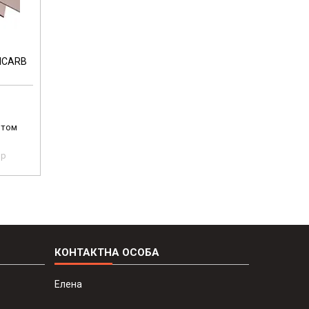
XICARB
птом
pp
Елена