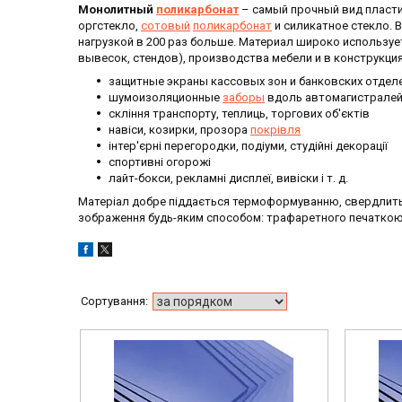
Монолитный
поликарбонат
– самый прочный вид пласти
оргстекло,
сотовый
поликарбонат
и силикатное стекло. 
нагрузкой в 200 раз больше. Материал широко используе
вывесок, стендов), производства мебели и в конструкци
защитные экраны кассовых зон и банковских отдел
шумоизоляционные
заборы
вдоль автомагистралей 
скління транспорту, теплиць, торгових об'єктів
навіси, козирки, прозора
покрівля
інтер'єрні перегородки, подіуми, студійні декорації
спортивні огорожі
лайт-бокси, рекламні дисплеї, вивіски і т. д.
Матеріал добре піддається термоформуванню, свердлить
зображення будь-яким способом: трафаретного печаткою,