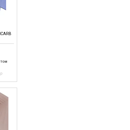
XICARB
птом
pp