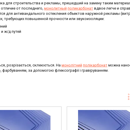
ка для строительства и рекламы, пришедший на замену таким материа
В отличие от последнего,
монолитный
поликарбонат
вдвое легче и спра
тся для антивандального остекления объектов наружной рекламы (витр
ях, требующих повышенной прочности или звукоизоляции:
ений
и ж/д путей
ся, розрізається, склеюється. На
монолітний
полікарбонат
можна нано
 фарбуванням, за допомогою флексографії і гравіруванням.