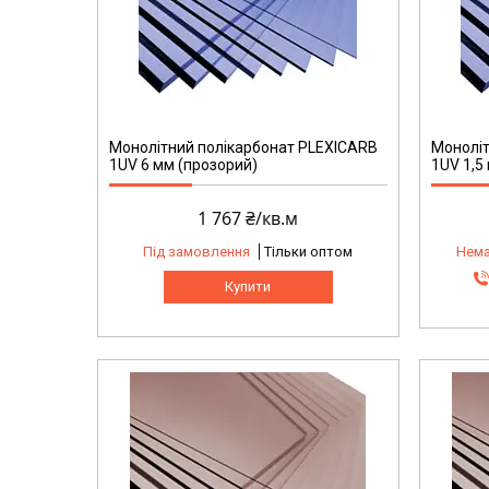
Монолітний полікарбонат PLEXICARB
Моноліт
1UV 6 мм (прозорий)
1UV 1,5
1 767 ₴/кв.м
Під замовлення
Тільки оптом
Нема
Купити