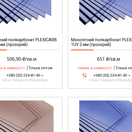
ний полікарбонат PLEXICARB
Монолітний полікарбонат PLE
 мм (прозорий)
1UV 2 мм (прозорий)
506,90 ₴/кв.м
651 ₴/кв.м
є в наявності
Тільки оптом
Немає в наявності
Тільки о
+380 (50) 234-81-40
+380 (50) 234-81-40
Viber/Telegram/WhatsApp
Viber/Telegram/WhatsA