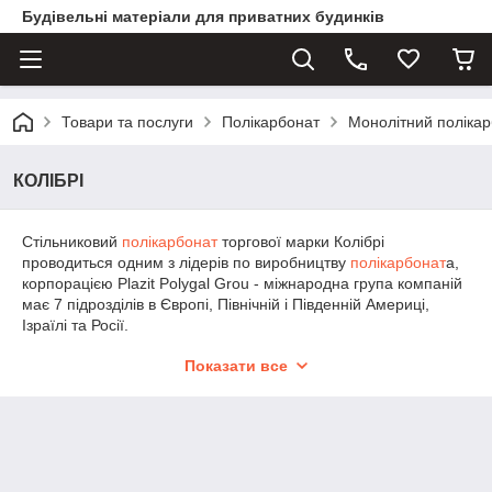
Будівельні матеріали для приватних будинків
Товари та послуги
Полікарбонат
Монолітний поліка
КОЛІБРІ
Стільниковий
полікарбонат
торгової марки Колібрі
проводиться одним з лідерів по виробництву
полікарбонат
а,
корпорацією Plazit Polygal Grou - міжнародна група компаній
має 7 підрозділів в Європі, Північній і Південній Америці,
Ізраїлі та Росії.
Стільниковий
полікарбонат
КОЛІБРІ ідеально підійде для
Показати все
теплиць, навісів, скління і огорож.
Купуючи
полікарбонат
Колібрі в інтернет-магазині Тепла
Хата, Ви отримуєте високоякісний
полікарбонат
за
найкращою ціною.