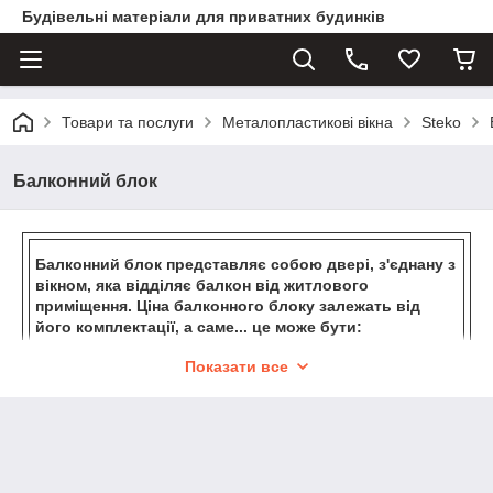
Будівельні матеріали для приватних будинків
Товари та послуги
Металопластикові вікна
Steko
Балконний блок
Балконний блок представляє собою двері, з'єднану з
вікном, яка відділяє балкон від житлового
приміщення. Ціна балконного блоку залежать від
його комплектації, а саме... це може бути:
Показати все
одні двері та одне вікно;
одна двері та два вікна;
дві
двері
та одне вікно;
двері і вікна з фрамугою і пр.