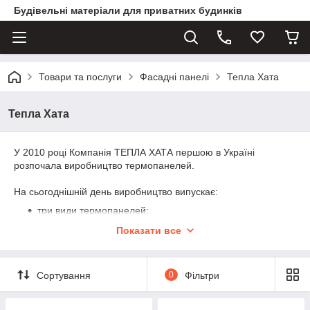
Будівельні матеріали для приватних будинків
Товари та послуги
Фасадні панелі
Тепла Хата
Тепла Хата
У 2010 році Компанія ТЕПЛА ХАТА першою в Україні
розпочала виробництво термопанелей.
На сьогоднішній день виробництво випускає:
три види термопанелей:
Економ Панель ПСБ-С-25
Показати все
Панель Стандарт ПСБ-С-35 з'єднання - шип-паз
Панель Цоколь ПСБ-С-35 з'єднання - шип-паз
Сортування
0
Фільтри
кріпильні елементи
для термопаней
клей і ґрунтовку для їх монтажу