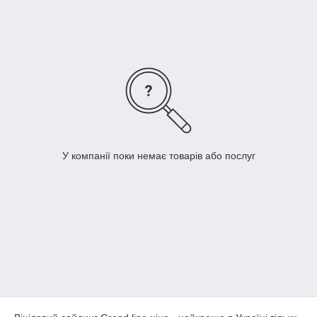
уповноважених організацій. Серед пропонованого
асортименту товарів – вініловий сайдинг.
Вініловий сайдинг використовується для зовнішньої обробки
стін будь-яких будівель. Вони декілька розрізняються за
зовнішніми даними і експлуатаційних характеристиках, але їх
об'єднує незмінно високу якість і вигідна ціна.
У компанії поки немає товарів або послуг