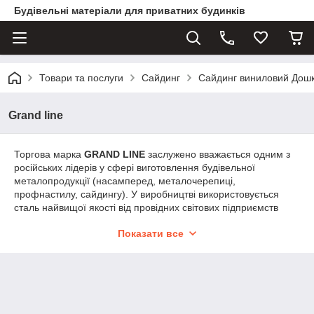
Будівельні матеріали для приватних будинків
Товари та послуги
Сайдинг
Сайдинг виниловий Дош
Grand line
Торгова марка
GRAND LINE
заслужено вважається одним з
російських лідерів у сфері виготовлення будівельної
металопродукції (насамперед, металочерепиці,
профнастилу, сайдингу). У виробництві використовується
сталь найвищої якості від провідних світових підприємств
(зокрема міжнародного концерну Arcelor Mittal).
Показати все
В даний час продукція випускається на 5 підприємствах,
розташованих в Центральній Росії (3 в Калузькій області, 1 в
Нижньому Новгороді і 1 в Краснодарі). Діючі заводи щорічно
випускають близько 200 000 тонн металопродукції.
Повна відповідність всіх виробів встановленим вимогам
нормативної документації підтверджено сертифікатами