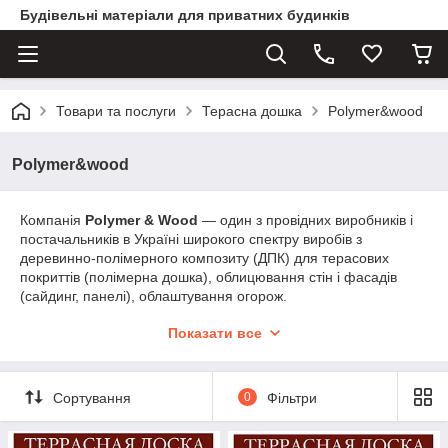
Будівельні матеріали для приватних будинків
Товари та послуги
Терасна дошка
Polymer&wood
Polymer&wood
Компанія
Polymer & Wood
— один з провідних виробників і
постачальників в Україні широкого спектру виробів з
деревинно-полімерного композиту (ДПК) для терасових
покриттів (полімерна дошка), облицювання стін і фасадів
(сайдинг, панелі), облаштування огорож.
Створення компанії співпадає з формуванням українського
Показати все
ринку виробів з деревинно-полімерного композиту. Можна
сказати, що компанія стоїть біля витоків виробництва
продукції, яка не має аналогів у своєму ринковому сегменті.
Сортування
0
Фільтри
Polymer & Wood
є компанією повного циклу, яка здійснює
розробку, виробництво і постачання виробів і матеріалів для
терасових покриттів, огорож та будівництва. Компанія