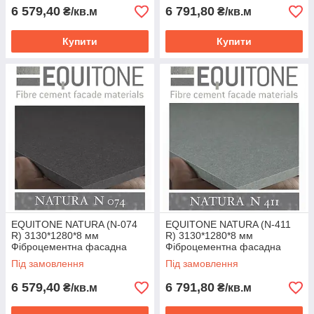
6 579,40
6 791,80
₴/кв.м
₴/кв.м
Купити
Купити
EQUITONE NATURA (N-074
EQUITONE NATURA (N-411
R) 3130*1280*8 мм
R) 3130*1280*8 мм
Фіброцементна фасадна
Фіброцементна фасадна
панель ЕКВІТОН
панель ЕКВІТОН
Під замовлення
Під замовлення
6 579,40
6 791,80
₴/кв.м
₴/кв.м