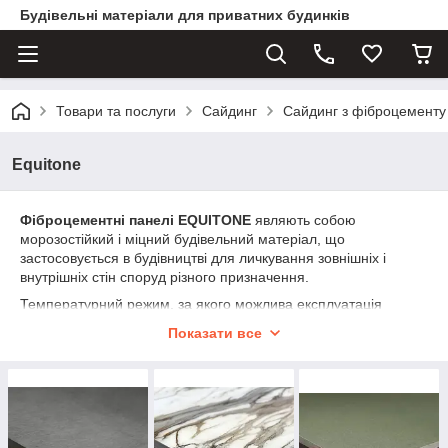
Будівельні матеріали для приватних будинків
Товари та послуги
Сайдинг
Сайдинг з фіброцементу
Equitone
Фіброцементні панелі EQUITONE
являють собою
морозостійкий і міцний будівельний матеріал, що
застосовується в будівництві для личкування зовнішніх і
внутрішніх стін споруд різного призначення.
Температурний режим, за якого можлива експлуатація
матеріалів бренда
EQUITONE
, розміщений в пределах от –
Показати все
50
о
С до +70
о
С. Навісні фасади з високоякісних
фіброцементних плит чудово підходять для використання
практично в будь-яких кліматичних зонах, включно з
найсуворішими. Варто зазначити, що термін експлуатації
матеріалу налічує понад 50 років.
Бренд EQUITONE
вже давно сподобався європейським