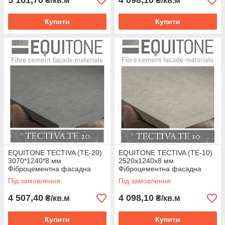
5 161,70
4 098,10
₴/кв.м
₴/кв.м
Купити
Купити
EQUITONE TECTIVA (TE-20)
EQUITONE TECTIVA (TE-10)
3070*1240*8 мм
2520х1240х8 мм
Фіброцементна фасадна
Фіброцементна фасадна
панель ЕКВІТОН
панель ЕКВІТОН
Під замовлення
Під замовлення
4 507,40
4 098,10
₴/кв.м
₴/кв.м
Купити
Купити