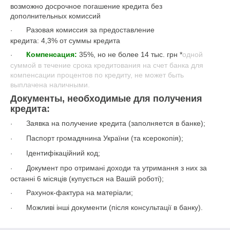
возможно досрочное погашение кредита без
дополнительных комиссий
Разовая комиссия за предоставление
·
кредита:
4,3% от суммы кредита
Компенсация:
35%, но не более 14 тыс. грн *
одной
·
суммой в течение срока кредитования на счет банка для
компенсации процентов по кредиту, не может быть
выплачена наличными.
Документы, необходимые для получения
кредита:
Заявка на получение кредита (заполняется в банке);
·
Паспорт громадянина України (та ксерокопія);
·
Ідентифікаційний код;
·
Документ про отримані доходи та утримання з них за
·
останні 6 місяців (купується на Вашій роботі);
Рахунок-фактура на матеріали;
·
Можливі інші документи (після консультації в банку).
·