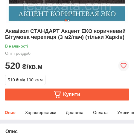
Акваізол СТАНДАРТ Акцент ЕКО коричневий
Бітумова черепиця (3 м2/пач) (тільки Харків)
В наявності
Опт і роздріб
520
₴/кв.м
510 ₴
від 100 кв.м
Купити
Опис
Характеристики
Доставка
Оплата
Умови п
Опис