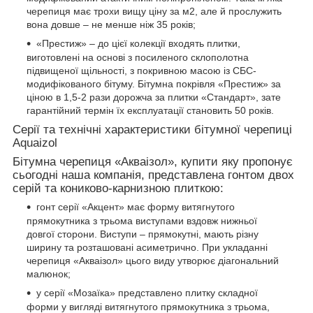
черепиця має трохи вищу ціну за м2, але й прослужить
вона довше – не менше ніж 35 років;
«Престиж» – до цієї колекції входять плитки,
виготовлені на основі з посиленого склополотна
підвищеної щільності, з покривною масою із СБС-
модифікованого бітуму. Бітумна покрівля «Престиж» за
ціною в 1,5-2 рази дорожча за плитки «Стандарт», зате
гарантійний термін їх експлуатації становить 50 років.
Серії та технічні характеристики бітумної черепиці
Aquaizol
Бітумна черепиця «Акваізол», купити яку пропонує
сьогодні наша компанія, представлена гонтом двох
серій та кониково-карнизною плиткою:
гонт серії «Акцент» має форму витягнутого
прямокутника з трьома виступами вздовж нижньої
довгої сторони. Виступи – прямокутні, мають різну
ширину та розташовані асиметрично. При укладанні
черепиця «Акваізол» цього виду утворює діагональний
малюнок;
у серії «Мозаїка» представлено плитку складної
форми у вигляді витягнутого прямокутника з трьома,