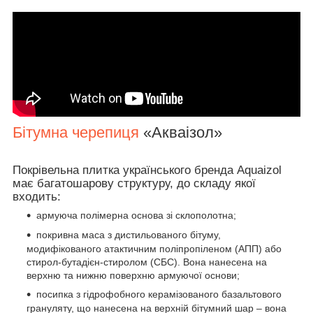
Бітумна черепиця
«Акваізол»
Покрівельна плитка українського бренда Aquaizol
має багатошарову структуру, до складу якої
входить:
армуюча полімерна основа зі склополотна;
покривна маса з дистильованого бітуму,
модифікованого атактичним поліпропіленом (АПП) або
стирол-бутадієн-стиролом (СБС). Вона нанесена на
верхню та нижню поверхню армуючої основи;
посипка з гідрофобного керамізованого базальтового
грануляту, що нанесена на верхній бітумний шар – вона