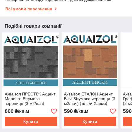
Всі умови повернення
Подібні товари компанії
Акваізол ПРЕСТІЖ Акцент
Акваізол ЕТАЛОН Акцент
Аква
Маренго Бітумова
Віскі Бітумова черепиця (3
Граф
черепиця (3 м2/пач)
м2/пач) (тільки Харків)
(3 м
(тільки Харків)
800
590
590
₴/кв.м
₴/кв.м
Купити
Купити