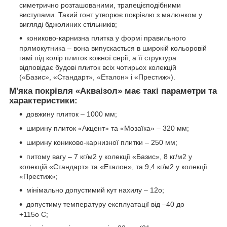
симетрично розташованими, трапецієподібними
виступами. Такий гонт утворює покрівлю з малюнком у
вигляді бджолиних стільників;
кониково-карнизна плитка у формі правильного
прямокутника – вона випускається в широкій кольоровій
гамі під колір плиток кожної серії, а її структура
відповідає будові плиток всіх чотирьох колекцій
(«Базис», «Стандарт», «Еталон» і «Престиж»).
М'яка покрівля «Акваізол» має такі параметри та
характеристики:
довжину плиток – 1000 мм;
ширину плиток «Акцент» та «Мозаїка» – 320 мм;
ширину кониково-карнизної плитки – 250 мм;
питому вагу – 7 кг/м2 у колекції «Базис», 8 кг/м2 у
колекцій «Стандарт» та «Еталон», та 9,4 кг/м2 у колекції
«Престиж»;
мінімально допустимий кут нахилу – 12о;
допустиму температуру експлуатації від –40 до
+115о С;