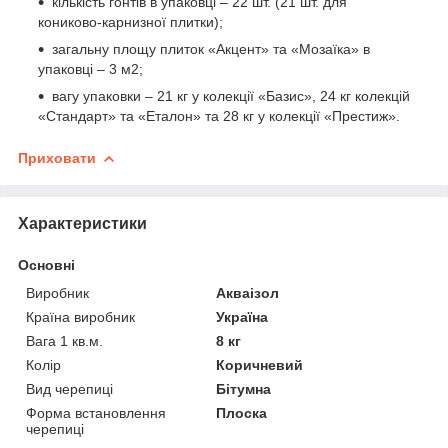
кількість гонтів в упаковці – 22 шт. (21 шт. для
кониково-карнизної плитки);
загальну площу плиток «Акцент» та «Мозаїка» в
упаковці – 3 м2;
вагу упаковки – 21 кг у колекції «Базис», 24 кг колекцій
«Стандарт» та «Еталон» та 28 кг у колекції «Престиж».
Приховати
Характеристики
Основні
Виробник
Акваізол
Країна виробник
Україна
Вага 1 кв.м.
8 кг
Колір
Коричневий
Вид черепиці
Бітумна
Форма встановлення
Плоска
черепиці