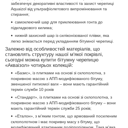
забезпечує декоративні властивості та захист черепиці
Aquaizol від ультрафіолетового випромінювання та
стирання;
самоклеючий шар для приклеювання гонта до
підкладкового килима;
нижній захисний шар із силіконізованої плівки, яка
легко знімається перед укладанням бітумної черепиці.
Залежно
від особливостей матеріалів, що
становлять структуру нашої м'якої покрівлі,
сьогодні можна купити бітумну черепицю
«Акваізол» чотирьох колекцій:
«Базис», із плитками на основі зі склополотна, з
покривною масою з АПП-модифікованого бітуму,
зменшеної питиомої ваги – вони мають гарантійний
термін служби 10 років
«Стандарт», із плитками на основі зі склополотна, з
покривною масою з АПП-модифікованого бітуму – вони
мають гарантійний термін служби 25 років;
«Еталон», з м'яким гонтом, що армований посиленим
склополотном і має покривну масу з бітуму, що
модифікований атактичним поліпропіленом. Така м'яка