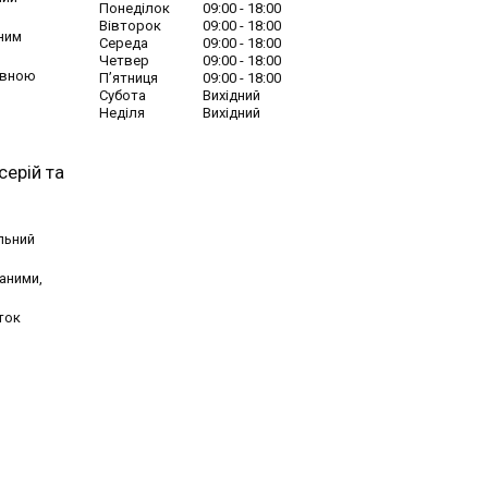
Понеділок
09:00
18:00
Вівторок
09:00
18:00
чним
Середа
09:00
18:00
Четвер
09:00
18:00
ривною
Пʼятниця
09:00
18:00
Субота
Вихідний
Неділя
Вихідний
серій та
льний
аними,
ток