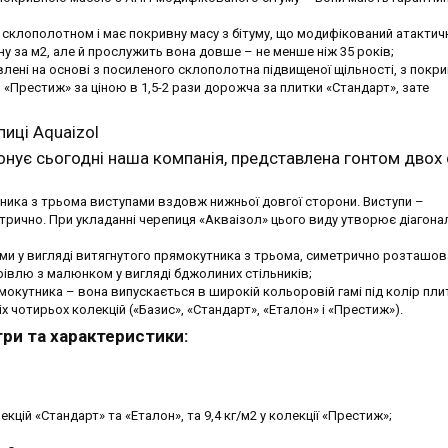
 склополотном і має покривну масу з бітуму, що модифікований атакти
ну за м2, але й прослужить вона довше – не менше ніж 35 років;
овлені на основі з посиленого склополотна підвищеної щільності, з пок
 «Престиж» за ціною в 1,5-2 рази дорожча за плитки «Стандарт», зате
пиці Aquaizol
онує сьогодні наша компанія, представлена гонтом двох 
тника з трьома виступами вздовж нижньої довгої сторони. Виступи –
трично. При укладанні черепиця «Акваізол» цього виду утворює діагона
рми у вигляді витягнутого прямокутника з трьома, симетрично розташов
рівлю з малюнком у вигляді бджолиних стільників;
окутника – вона випускається в широкій кольоровій гамі під колір пли
сіх чотирьох колекцій («Базис», «Стандарт», «Еталон» і «Престиж»).
три та характеристики:
лекцій «Стандарт» та «Еталон», та 9,4 кг/м2 у колекції «Престиж»;