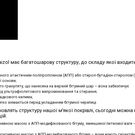
izol має багатошарову структуру, до складу якої входить
ного атактичним поліпропіленом (АПП) або стирол-бутадієн-стиролом (
ї основи;
о грануляту, що нанесена на верхній бітумний шар – вона забезпечує
 від ультрафіолетового випромінювання та стирання;
адкового килима;
легко знімається перед укладанням бітумної черепиці.
новлять структуру нашої м'якої покрівлі, сьогодні можна
ій:
покривною масою з АПП-модифікованого бітуму, зменшеної питиомої ваги 
 з покривною масою з АПП-модифікованого бітуму – вони мають гарантій