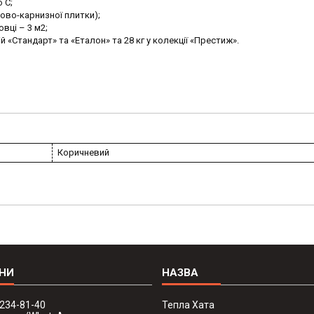
 С;
иково-карнизної плитки);
вці – 3 м2;
цій «Стандарт» та «Еталон» та 28 кг у колекції «Престиж».
Коричневий
 234-81-40
Тепла Хата