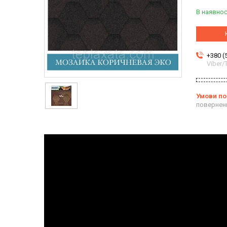
В наявнос
+380 (
Viber
повернен