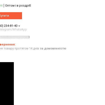
ті
Оптом і в роздріб
Купити
50) 234-81-40
/Telegram/WhatsApp
ня товару протягом 14 днів
за домовленістю