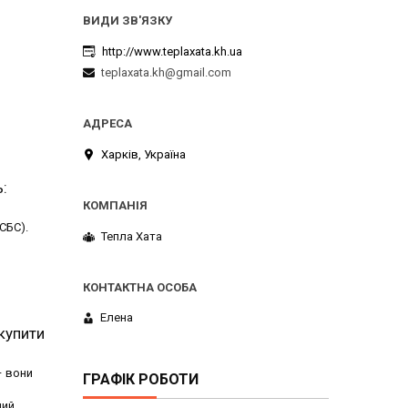
http://www.teplaxata.kh.ua
teplaxata.kh@gmail.com
Харків, Україна
:
СБС).
Тепла Хата
Елена
 купити
– вони
ГРАФІК РОБОТИ
ний