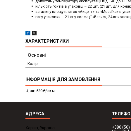
допустиму температуру експлуатації від –40 до +115о
кількість гонтів в упаковці – 22 шт. (21 шт. для кон
загальну площу плиток «Акцент» та «Мозаїка» в упако
вагу упаковки – 21 кг у колекції «Базис», 24 кг колек
ХАРАКТЕРИСТИКИ
Основні
Колір
ІНФОРМАЦІЯ ДЛЯ ЗАМОВЛЕННЯ
Ціна:
520 ₴/кв.м
+380 (50)
Харків, Україна