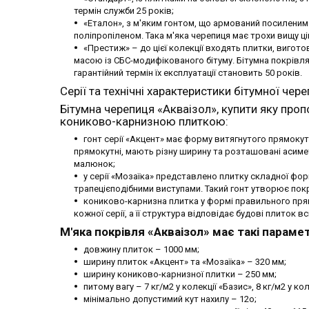
термін служби 25 років;
«Еталон», з м'яким гонтом, що армований посиленим
поліпропіленом. Така м'яка черепиця має трохи вищу ці
«Престиж» – до цієї колекції входять плитки, вигот
масою із СБС-модифікованого бітуму. Бітумна покрівля
гарантійний термін їх експлуатації становить 50 років.
Серії та технічні характеристики бітумної чере
Бітумна черепиця «Акваізол», купити яку проп
кониково-карнизною плиткою:
гонт серії «Акцент» має форму витягнутого прямоку
прямокутні, мають різну ширину та розташовані асиме
малюнок;
у серії «Мозаїка» представлено плитку складної фо
трапецієподібними виступами. Такий гонт утворює пок
кониково-карнизна плитка у формі правильного прям
кожної серії, а її структура відповідає будові плиток в
М'яка покрівля «Акваізол» має такі параме
довжину плиток – 1000 мм;
ширину плиток «Акцент» та «Мозаїка» – 320 мм;
ширину кониково-карнизної плитки – 250 мм;
питому вагу – 7 кг/м2 у колекції «Базис», 8 кг/м2 у ко
мінімально допустимий кут нахилу – 12о;