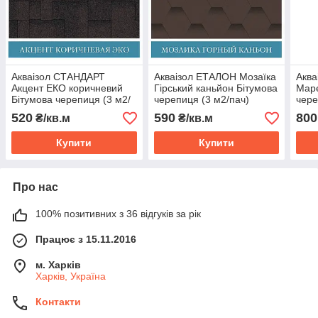
Акваізол СТАНДАРТ
Акваізол ЕТАЛОН Мозаїка
Аква
Акцент ЕКО коричневий
Гірський каньйон Бітумова
Маре
Бітумова черепиця (3 м2/
черепиця (3 м2/пач)
чере
пач) (тільки Харків)
(тільки Харків)
(тіл
520
590
800
₴/кв.м
₴/кв.м
Купити
Купити
Про нас
100% позитивних з 36 відгуків за рік
Працює з 15.11.2016
м. Харків
Харків, Україна
Контакти