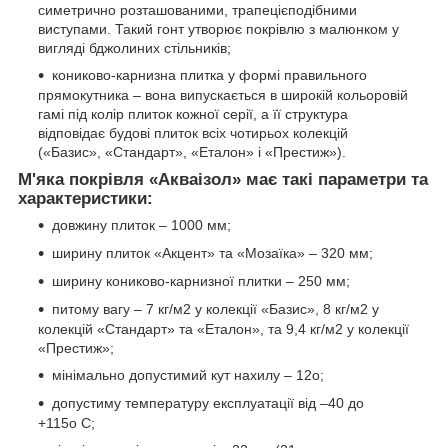
симетрично розташованими, трапецієподібними
виступами. Такий гонт утворює покрівлю з малюнком у
вигляді бджолиних стільників;
кониково-карнизна плитка у формі правильного
прямокутника – вона випускається в широкій кольоровій
гамі під колір плиток кожної серії, а її структура
відповідає будові плиток всіх чотирьох колекцій
(«Базис», «Стандарт», «Еталон» і «Престиж»).
М'яка покрівля «Акваізол» має такі параметри та
характеристики:
довжину плиток – 1000 мм;
ширину плиток «Акцент» та «Мозаїка» – 320 мм;
ширину кониково-карнизної плитки – 250 мм;
питому вагу – 7 кг/м2 у колекції «Базис», 8 кг/м2 у
колекцій «Стандарт» та «Еталон», та 9,4 кг/м2 у колекції
«Престиж»;
мінімально допустимий кут нахилу – 12о;
допустиму температуру експлуатації від –40 до
+115о С;