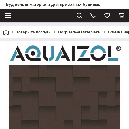
Будівельні матеріали для приватних будинків
Товари та послуги
Покрівельні матеріали
Бітумна ч