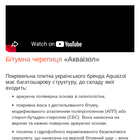
Бітумна черепиця
«Акваізол»
Покрівельна плитка українського бренда Aquaizol
має багатошарову структуру, до складу якої
входить:
армуюча полімерна основа зі склополотна;
покривна маса з дистильованого бітуму,
модифікованого атактичним поліпропіленом (АПП) або
стирол-бутадієн-стиролом (СБС). Вона нанесена на
верхню та нижню поверхню армуючої основи;
посипка з гідрофобного керамізованого базальтового
грануляту, що нанесена на верхній бітумний шар – вона