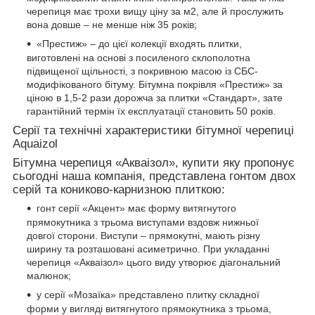
черепиця має трохи вищу ціну за м2, але й прослужить
вона довше – не менше ніж 35 років;
«Престиж» – до цієї колекції входять плитки,
виготовлені на основі з посиленого склополотна
підвищеної щільності, з покривною масою із СБС-
модифікованого бітуму. Бітумна покрівля «Престиж» за
ціною в 1,5-2 рази дорожча за плитки «Стандарт», зате
гарантійний термін їх експлуатації становить 50 років.
Серії та технічні характеристики бітумної черепиці
Aquaizol
Бітумна черепиця «Акваізол», купити яку пропонує
сьогодні наша компанія, представлена гонтом двох
серій та кониково-карнизною плиткою:
гонт серії «Акцент» має форму витягнутого
прямокутника з трьома виступами вздовж нижньої
довгої сторони. Виступи – прямокутні, мають різну
ширину та розташовані асиметрично. При укладанні
черепиця «Акваізол» цього виду утворює діагональний
малюнок;
у серії «Мозаїка» представлено плитку складної
форми у вигляді витягнутого прямокутника з трьома,