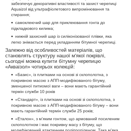
забезпечує декоративні властивості та захист черепиці
Aquaizol від ультрафіолетового випромінювання та
стирання;
самоклеючий шар для приклеювання гонта до
підкладкового килима;
нижній захисний шар із силіконізованої плівки, яка
легко знімається перед укладанням бітумної черепиці.
Залежно
від особливостей матеріалів, що
становлять структуру нашої м'якої покрівлі,
сьогодні можна купити бітумну черепицю
«Акваізол» чотирьох колекцій:
«Базис», із плитками на основі зі склополотна, з
покривною масою з АПП-модифікованого бітуму,
зменшеної питиомої ваги – вони мають гарантійний
термін служби 10 років
«Стандарт», із плитками на основі зі склополотна, з
покривною масою з АПП-модифікованого бітуму – вони
мають гарантійний термін служби 25 років;
«Еталон», з м'яким гонтом, що армований посиленим
склополотном і має покривну масу з бітуму, що
модифікований атактичним поліпропіленом. Така м'яка