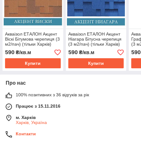
Акваізол ЕТАЛОН Акцент
Акваізол ЕТАЛОН Акцент
Аква
Віскі Бітумова черепиця (3
Ніагара Бітусна черепиця
Граф
м2/пач) (тільки Харків)
(3 м2/пач) (тільки Харків)
(3 м
590
590
590
₴/кв.м
₴/кв.м
Купити
Купити
Про нас
100% позитивних з 36 відгуків за рік
Працює з 15.11.2016
м. Харків
Харків, Україна
Контакти