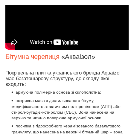
Бітумна черепиця
«Акваізол»
Покрівельна плитка українського бренда Aquaizol
має багатошарову структуру, до складу якої
входить:
армуюча полімерна основа зі склополотна;
покривна маса з дистильованого бітуму,
модифікованого атактичним поліпропіленом (АПП) або
стирол-бутадієн-стиролом (СБС). Вона нанесена на
верхню та нижню поверхню армуючої основи;
посипка з гідрофобного керамізованого базальтового
грануляту, що нанесена на верхній бітумний шар – вона