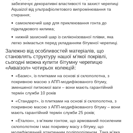
забезпечує декоративні властивості та захист черепиці
Aquaizol від ультрафіолетового випромінювання та
стирання;
самоклеючий шар для приклеювання гонта до
підкладкового килима;
нижній захисний шар із силіконізованої плівки, яка
легко знімається перед укладанням бітумної черепиці.
Залежно
від особливостей матеріалів, що
становлять структуру нашої м'якої покрівлі,
сьогодні можна купити бітумну черепицю
«Акваізол» чотирьох колекцій:
«Базис», із плитками на основі зі склополотна, з
покривною масою з АПП-модифікованого бітуму,
зменшеної питиомої ваги – вони мають гарантійний
термін служби 10 років
«Стандарт», із плитками на основі зі склополотна, з
покривною масою з АПП-модифікованого бітуму – вони
мають гарантійний термін служби 25 років;
«Еталон», з м'яким гонтом, що армований посиленим
склополотном і має покривну масу з бітуму, що
модифікований атактичним поліпропіленом. Така м'яка