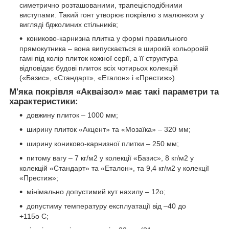
симетрично розташованими, трапецієподібними
виступами. Такий гонт утворює покрівлю з малюнком у
вигляді бджолиних стільників;
кониково-карнизна плитка у формі правильного
прямокутника – вона випускається в широкій кольоровій
гамі під колір плиток кожної серії, а її структура
відповідає будові плиток всіх чотирьох колекцій
(«Базис», «Стандарт», «Еталон» і «Престиж»).
М'яка покрівля «Акваізол» має такі параметри та
характеристики:
довжину плиток – 1000 мм;
ширину плиток «Акцент» та «Мозаїка» – 320 мм;
ширину кониково-карнизної плитки – 250 мм;
питому вагу – 7 кг/м2 у колекції «Базис», 8 кг/м2 у
колекцій «Стандарт» та «Еталон», та 9,4 кг/м2 у колекції
«Престиж»;
мінімально допустимий кут нахилу – 12о;
допустиму температуру експлуатації від –40 до
+115о С;