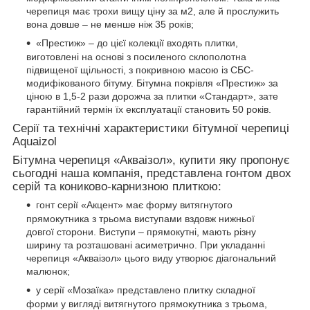
черепиця має трохи вищу ціну за м2, але й прослужить
вона довше – не менше ніж 35 років;
«Престиж» – до цієї колекції входять плитки,
виготовлені на основі з посиленого склополотна
підвищеної щільності, з покривною масою із СБС-
модифікованого бітуму. Бітумна покрівля «Престиж» за
ціною в 1,5-2 рази дорожча за плитки «Стандарт», зате
гарантійний термін їх експлуатації становить 50 років.
Серії та технічні характеристики бітумної черепиці
Aquaizol
Бітумна черепиця «Акваізол», купити яку пропонує
сьогодні наша компанія, представлена гонтом двох
серій та кониково-карнизною плиткою:
гонт серії «Акцент» має форму витягнутого
прямокутника з трьома виступами вздовж нижньої
довгої сторони. Виступи – прямокутні, мають різну
ширину та розташовані асиметрично. При укладанні
черепиця «Акваізол» цього виду утворює діагональний
малюнок;
у серії «Мозаїка» представлено плитку складної
форми у вигляді витягнутого прямокутника з трьома,