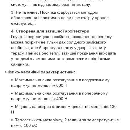
систему — як під час зварювання металу.
Не тьмяніє.
Посипка фарбується методом
обпалювання і практично не змінює колір у процесі
експлуатації.
Створена для затишної архітектури
Гнучкою черепицею спокійного шоколадного відтінку
можна покрити не тільки дах солідного заміського
особняка, але й просту альтанку у дворі, і закриту
терасу. Неймовірно теплі, затишні поєднання виходять
у тандемі з лимонними та карамелевими відтінками
сайдинга.
Фізико-механічні характеристики:
Максимальна сила розтягування в поздовжньому
напрямку: не менш ніж 600 Н
Максимальна сила розтягування в поперечному
напрямку: не менш ніж 400 Н
Міцність на розрив стрижнем цвяха: не менш ніж 130
Н
Теплостійкість матеріалу, 2 години за температури: не
нижче 100 oС