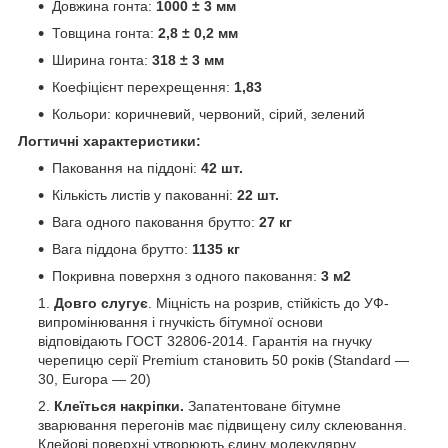
Довжина гонта:
1000 ± 3 мм
Товщина гонта:
2,8 ± 0,2 мм
Ширина гонта:
318 ± 3 мм
Коефіцієнт перехрещення:
1,83
Кольори: коричневий, червоний, сірий, зелений
Логтичні характеристики:
Паковання на піддоні:
42 шт.
Кількість листів у пакованні:
22 шт.
Вага одного паковання брутто:
27 кг
Вага піддона брутто:
1135 кг
Покривна поверхня з одного паковання:
3 м2
Довго слугує
. Міцність на розрив, стійкість до УФ-
випромінювання і гнучкість бітумної основи
відповідають ГОСТ 32806-2014. Гарантія на гнучку
черепицю серії Premium становить 50 років (Standard —
30, Europa — 20)
Клеїться накріпки.
Запатентоване бітумне
зварювання перегонів має підвищену силу склеювання.
Клейові поверхні утворюють єдину молекулярну