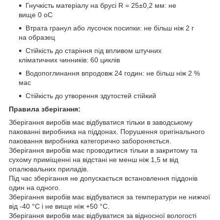
Гнучкість матеріалу на брусі R = 25±0,2 мм: не
вище 0 oС
Втрата гранул або лусочок посипки: не більш ніж 2 г
на образец
Стійкість до старіння під впливом штучних
кліматичних чинників: 60 циклів
Водопоглинання впродовж 24 годин: не більш ніж 2 %
мас
Стійкість до утворення здутостей стійкий
Правила зберігання:
Зберігання виробів має відбуватися тільки в заводському
пакованні виробника на піддонах. Порушення оригінального
паковання виробника категорично забороняється.
Зберігання виробів має проводитися тільки в закритому та
сухому приміщенні на відстані не менш ніж 1,5 м від
опалювальних приладів.
Під час зберігання не допускається встановлення піддонів
один на одного.
Зберігання виробів має відбуватися за температури не нижчої
від -40 °C і не вище ніж +50 °C.
Зберігання виробів має відбуватися за відносної вологості