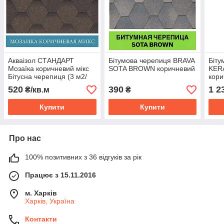
Акваізол СТАНДАРТ
Бітумова черепиця BRAVA
Біту
Мозаїка коричневий мікс
SOTA BROWN коричневий
KERA
Бітусна черепиця (3 м2/
кори
пач)
520
390
1 2
₴/кв.м
₴
Купити
Купити
Про нас
100% позитивних з 36 відгуків за рік
Працює з 15.11.2016
м. Харків
Харків, Україна
Контакти