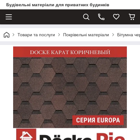
Будівельні матеріали для приватних будинків
Товари та послуги
Покрівельні матеріали
Бітумна ч