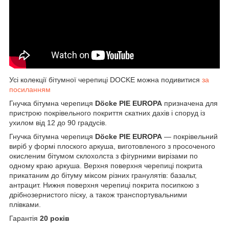
Усі колекції бітумної черепиці DOCKE можна подивитися
за
посиланням
Гнучка бітумна черепиця
Döcke PIE EUROPA
призначена для
пристрою покрівельного покриття скатних дахів і споруд із
ухилом від 12 до 90 градусів.
Гнучка бітумна черепиця
Döcke PIE EUROPA
— покрівельний
виріб у формі плоского аркуша, виготовленого з просоченого
окисленим бітумом склохолста з фігурними вирізами по
одному краю аркуша. Верхня поверхня черепиці покрита
прикатаним до бітуму міксом різних гранулятів: базальт,
антрацит. Нижня поверхня черепиці покрита посипкою з
дрібнозернистого піску, а також транспортувальними
плівками.
Гарантія
20 років