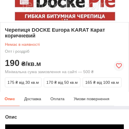
Черепиця DOCKE Europa KARAT Карат
коричневий
Немає в наявності
Опт і роздріб
190
₴/кв.м
Мінімальна сума замовлення на сайті — 500 ₴
175 ₴
від 30 кв.м
170 ₴
від 50 кв.м
165 ₴
від 100 кв.м
Опис
Доставка
Оплата
Умови повернення
Опис