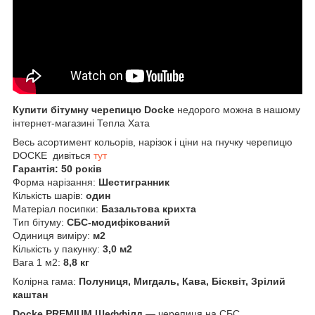
Купити бітумну черепицю Docke
недорого можна в нашому
інтернет-магазині Тепла Хата
Весь асортимент кольорів, нарізок і ціни на гнучку черепицю
DOCKE дивіться
тут
Гарантія: 50 років
Форма нарізання:
Шестигранник
Кількість шарів:
один
Матеріал посипки:
Базальтова крихта
Тип бітуму:
СБС-модифікований
Одиниця виміру:
м2
Кількість у пакунку:
3,0 м2
Вага 1 м2:
8,8 кг
Колірна гама:
Полуниця, Мигдаль, Кава, Бісквіт, Зрілий
каштан
Docke PREMIUM Шеффілд
— черепиця на СБС