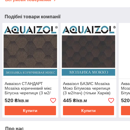
Подібні товари компанії
Акваізол СТАНДАРТ
Акваізол БАЗИС Мозаїка
Акв
Мозаїка коричневий мікс
Моко Бітумова черепиця
Моза
Бітусна черепиця (3 м2/
(3 м2/пач) (тільки Харків)
Біту
пач)
пач)
520
445
520
₴/кв.м
₴/кв.м
Купити
Купити
Про нас