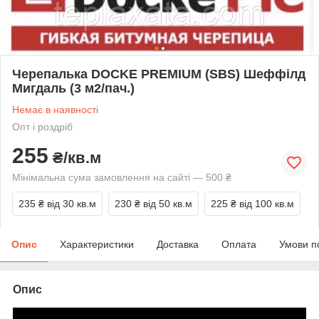
Черепалька DOCKE PREMIUM (SBS) Шеффілд
Мигдаль (3 м2/пач.)
Немає в наявності
Опт і роздріб
255
₴/кв.м
Мінімальна сума замовлення на сайті — 500 ₴
235 ₴
від 30 кв.м
230 ₴
від 50 кв.м
225 ₴
від 100 кв.м
Опис
Характеристики
Доставка
Оплата
Умови п
Опис