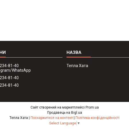
 234-81-40
Тепла Хата
legram/WhatsApp
 234-81-40
 234-81-40
Сайт створений на маркетплейсі
Prom.ua
Продавець на Bigl.ua
Тепла Хата |
Поскаржитися на контент
|
Політика конфіденційності
Select Language
▼