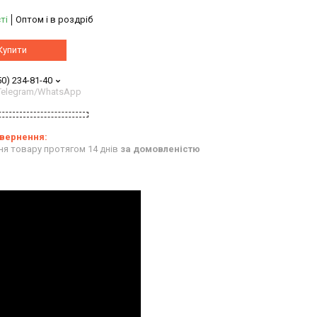
ті
Оптом і в роздріб
Купити
50) 234-81-40
/Telegram/WhatsApp
ня товару протягом 14 днів
за домовленістю