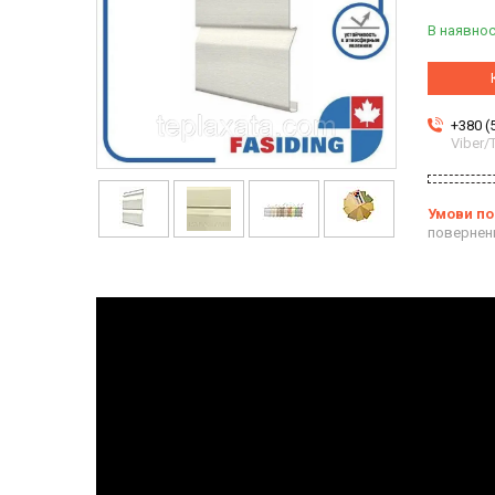
В наявнос
+380 (
Viber
повернен