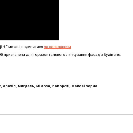
ІНГ
можна подивитися
за посиланням
NG
призначена для горизонтального личкування фасадів будівель.
, арахіс, мигдаль, мімоза, папороті, макові зерна