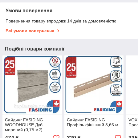
Умови повернення
Повернення товару впродовж 14 днів за домовленістю
Всі умови повернення
Подібні товари компанії
Сайдинг FASIDING
Сайдинг FASIDING
VOX
WOODHOUSE Дуб
Профіль фінішний 3,66 м
Проф
морений (0,75 м2)
474
320
335
₴
₴