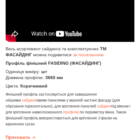
Весь асортимент сайдинга та комплектуючих
ТМ
ФАСАЙДІНГ
можна подивитися
за посиланням
Профіль фінішний FASIDING (ФАСАЙДИНГ)
Одиниця виміру:
шт
Довжина профілю:
3660 мм
Цвета:
Коричневий
Фінішний профіль
застосовується для завершення
обшивки
сайдинг
овими панелями у верхній частині фасаду (для
обрізання горизонтально), для кріплення панелей
сайдинг
під вікном і
для кріплення навколооконного
профілю
по периметру вікна. Також
фінішний профіль використовується для кріплення J-фаски на
карнизних сусах.
Приховати