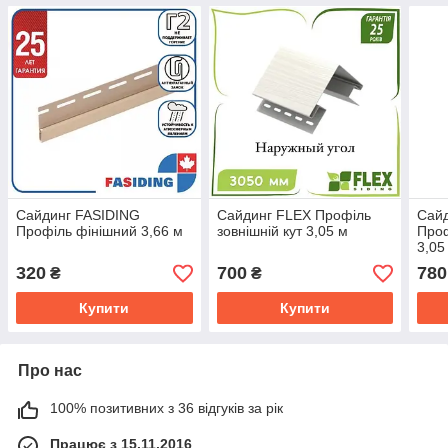
Сайдинг FASIDING
Сайдинг FLEX Профіль
Сай
Профіль фінішний 3,66 м
зовнішній кут 3,05 м
Проф
3,05
320
700
780
₴
₴
Купити
Купити
Про нас
100% позитивних з 36 відгуків за рік
Працює з 15.11.2016