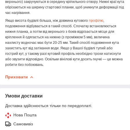
верхнього) закручуються в середину кріпильного отвору. Нижні краї кута
обрізаються на ширину стартової планки, щоб уникнути деформації під
час нагрівання.
Якщо висота будівлі більша, ніж довжина кутового
профілю
,
подовження відбувається в такий спосіб. Спочатку встановлюється
нижня планка, а потім від верхнього з боків відрізається місце для
кріплення й одягається на нижню (з проміжком 5 мм), величина
нахлисту водночас має бути 20-25 мм. Такий спосіб подовження кута
захистить кут від затікання води. Якщо у Вашої будівлі тупий або
гострий кут, у такому разі кутовий профіль необхідно трохи натиснути
або звузити відповідно. Оскільки вінілові кути досить гнучкі — це можна
робити без побоювань.
Приховати
Умови доставки
Доставка здійснюється тільки по передоплаті.
Нова Пошта
Самовивіз