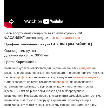
Весь асортимент сайдинга та комплектуючих
ТМ
ФАСАЙДІНГ
можна подивитися
за посиланням
Профіль зовнішнього кута FASIDING (ФАСАЙДИНГ)
Одиниця виміру:
шт
Довжина профілю:
3050 мм
Цвета:
Коричневий
Зовнішній кут
встановлюється для з'єднання панелей
сайдинга
на
кутах, для обрамлення вікон і під час обшиття фронтонних сус. Кути, як
і всі інші
профілю
встановлюються до личкування
панелямісайдинга
.
Панелі заводяться в уже встановлені
профілю
. До особливостей
встановлення кутів варто віднести те, що кут має починатися на
відстані 5-7 мм від рівня землі (зазор для температурного
розширення). Необхідно правильно закріпити саморізи, кріпиться кут,
починаючи з верхнього отвору для кріплення, причому саморіз
потрібно закручувати у верхню частину отвору. Інші саморізи (крім