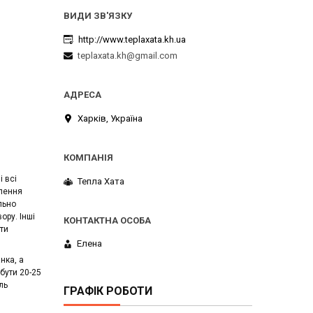
http://www.teplaxata.kh.ua
teplaxata.kh@gmail.com
Харків, Україна
і всі
Тепла Хата
лення
льно
ору. Інші
ути
Елена
нка, а
бути 20-25
ль
ГРАФІК РОБОТИ