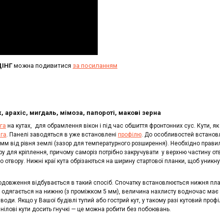
ІНГ
можна подивитися
за посиланням
, арахіс, мигдаль, мімоза, папороті, макові зерна
га
на кутах, для обрамлення вікон і під час обшиття фронтонних сус. Кути, як 
га
. Панелі заводяться в уже встановлені
профілю
. До особливостей встанов
-7 мм від рівня землі (зазор для температурного розширення). Необхідно прави
ору для кріплення, причому саморіз потрібно закручувати у верхню частину отв
о отвору. Нижні краї кута обрізаються на ширину стартової планки, щоб уникн
подовження відбувається в такий спосіб. Спочатку встановлюється нижня пла
я й одягається на нижню (з проміжком 5 мм), величина нахлисту водночас має 
води. Якщо у Вашої будівлі тупий або гострий кут, у такому разі кутовий профі
інілові кути досить гнучкі — це можна робити без побоювань.