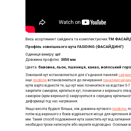
Весь асортимент сайдинга та комплектуючих
ТМ ФАСАЙД
Профіль зовнішнього кута FASIDING (ФАСАЙДИНГ)
Одиниця виміру:
шт
Довжина профілю:
3050 мм
Цвета:
бавовна, льон, пшениця, какао, волоський горіх
Зовнішній кут
встановлюється для з'єднання панелей
сайдин
інші
профілю
встановлюються до личкування
паналямісайдин
кутів варто віднести те, що кут має починатися на відстані 5
закріпити саморізи, кріпиться кут, починаючи з верхнього отв
саморізи (крім верхнього) закручуються в середину кріпильног
деформації під час нагрівання.
Якщо висота будівлі більша, ніж довжина кутового
профілю
, 
потім від верхнього з боків відрізається місце для кріпленн
мм. Такий спосіб подовження кута захистить кут від затікання 
необхідно трохи натиснути або звузити відповідно. Оскільки в