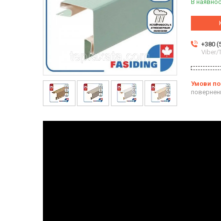
В наявнос
+380 (
Viber
повернен