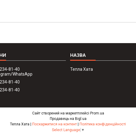
 234-81-40
Тепла Хата
legram/WhatsApp
 234-81-40
 234-81-40
Сайт створений на маркетплейсі
Prom.ua
Продавець на Bigl.ua
Тепла Хата |
Поскаржитися на контент
|
Політика конфіденційності
Select Language
▼