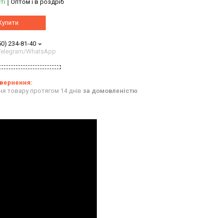
ті
Оптом і в роздріб
Купити
50) 234-81-40
/Telegram/WhatsApp
ня товару протягом 14 днів
за домовленістю