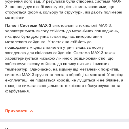
усунення його вад. У результаті була створена система MAX-
3, що поєднує в собі високу міцність із можливостями, що
стосуються форми, кольору та структури, які дають полімерні
матеріали.
Панелі Системи MAX-3
виготовлені в технології MAX-3,
характеризують високу стійкість до механічних пошкоджень,
яка досі була доступна тільки під час використання
металевого сайдинга. У тестах на стійкість до
пошкоджень міцність панелей утричі вища за норму,
заведеною для вінілових сайдингів. Система MAX-3 також
характеризується низькою лінійною розширюваністю, що
забезпечує високу стійкість до впливу низьких і високих
температур. Одночасно, на відміну від металевих покриттів,
система MAX-3 зручна та легка в обробці та монтажі. У період
експлуатації не піддається корозії, не лущиться й не блякне, а
отже, не вимагає спеціального технічного обслуговування та
фарбування.
Приховати