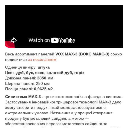
Весь асортимент панелей
VOX MAX-3 (ВОКС МАКС-3)
сожно
подивитися
за посиланням
Одиниця виміру:
штука
Цвет:
дуб, бук, ясен, золотий дуб, горіх
Довжина панелі:
3850 мм
Ширина панелі: 250 мм
Площа панелі:
0,9625 м2
Сисистема MAX-3 -
це високотехнологічна фасадна система.
Застосування інноваційної тришарової технології MAX-3 дало
змогу створити продукт, який може застосовуватися в
екстремальних умовах. Натхненням у процесі створення
продукту був металевий сайдинг, а метою —
збереженняосновних переваг металевого сайдинга та