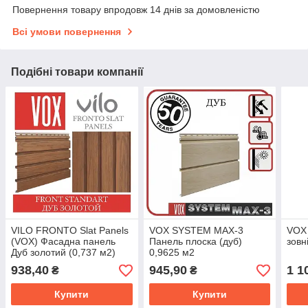
Повернення товару впродовж 14 днів за домовленістю
Всі умови повернення
Подібні товари компанії
VILO FRONTO Slat Panels
VOX SYSTEM MAX-3
VOX
(VOX) Фасадна панель
Панель плоска (дуб)
зовн
Дуб золотий (0,737 м2)
0,9625 м2
938,40
945,90
1 1
₴
₴
Купити
Купити