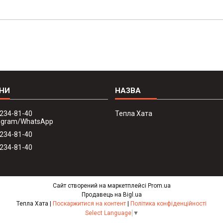
 234-81-40
Тепла Хата
legram/WhatsApp
 234-81-40
 234-81-40
Сайт створений на маркетплейсі
Prom.ua
Продавець на Bigl.ua
Тепла Хата |
Поскаржитися на контент
|
Політика конфіденційності
Select Language
▼