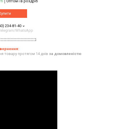
ті
Оптом і в роздріб
Купити
50) 234-81-40
/Telegram/WhatsApp
ня товару протягом 14 днів
за домовленістю