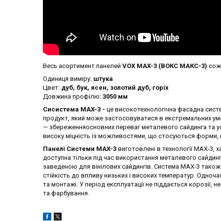
Весь асортимент панелей
VOX MAX-3 (ВОКС МАКС-3)
сож
Одиниця виміру:
штука
Цвет:
дуб, бук, ясен, золотий дуб, горіх
Довжина профілю:
3050 мм
Сисистема MAX-3 -
це високотехнологічна фасадна систе
продукт, який може застосовуватися в екстремальних умо
— збереженняосновних переваг металевого сайдинга та усу
високу міцність із можливостями, що стосуються форми, к
Панелі Системи MAX-3
виготовлені в технології MAX-3, 
доступна тільки під час використання металевого сайдинга
заведеною для вінілових сайдингів. Система MAX-3 тако
стійкість до впливу низьких і високих температур. Одноча
та монтажі. У період експлуатації не піддається корозії, 
та фарбування.