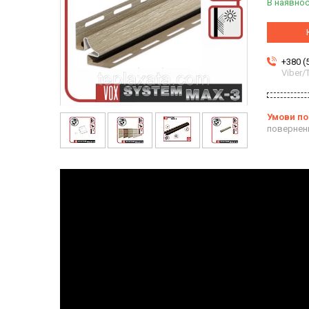
В наявнос
+380 (
Viber
повернен