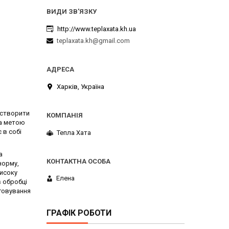
http://www.teplaxata.kh.ua
teplaxata.kh@gmail.com
Харків, Україна
 створити
 а метою
 в собі
Тепла Хата
а
норму,
високу
Елена
в обробці
уговування
ГРАФІК РОБОТИ