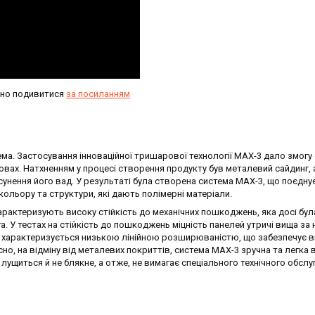
но подивитися
за посиланням
ма. Застосування інноваційної тришарової технології MAX-3 дало змогу
вах. Натхненням у процесі створення продукту був металевий сайдинг,
нення його вад. У результаті була створена система MAX-3, що поєднує
ольору та структури, які дають полімерні матеріали.
характеризують високу стійкість до механічних пошкоджень, яка досі бул
. У тестах на стійкість до пошкоджень міцність панелей утричі вища за 
ж характеризується низькою лінійною розширюваністю, що забезпечує 
сно, на відміну від металевих покриттів, система MAX-3 зручна та легка 
не лущиться й не блякне, а отже, не вимагає спеціального технічного обсл