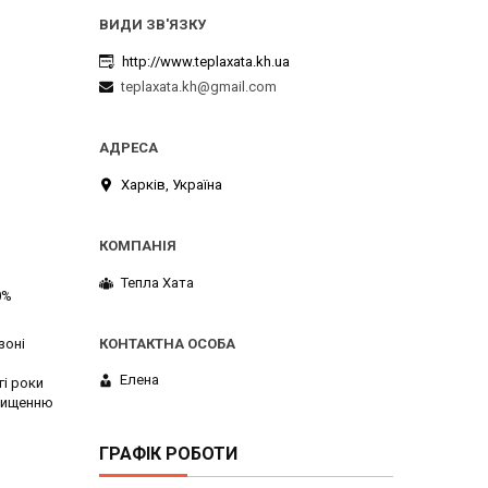
http://www.teplaxata.kh.ua
teplaxata.kh@gmail.com
Харків, Україна
Тепла Хата
0%
зоні
Елена
гі роки
очищенню
ГРАФІК РОБОТИ