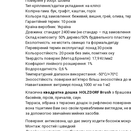
Поверхня у зборі: шовна
Тип кріплення/здатки укладання: на кліпсі
Колірна гама: бук, графіт, каштан, горіх
Кольори під замовлення: бежевий, вишня, грей, олива, т
Гарантійний термін: 10 років
Країна-виробник: Україна
Довжина: стандарт 2400 мм (не стандар — під замовлення 
Склад композиту: 50% дерево/50% будівельного пластику
Екологічність: не містить свинцю та формальдегіду
Перевірений термін експлуатації: понад 30 років
Кольоростійкість: 20 років без змін, помітних оку
Твердість поверхні (Метод Брінеля): 17,9 Кг/мм2
Коефіцієнт лінійного розширення: 1%
Водороздатність: 0,6 %
Температурний діапазон використання: -50°C/+70°C
Зносостійкість: поверхня вп'ятеро більш зносостійка до ме
Навантаження: витримує понад 1000 кг на 1 м2
Класична
квадратна дошка HOLZDORF Brush
з брашова
басейнів, пірсів, причалів, саун.
Терраса, зібрана з терасних дощок із рифленою поверхнею
вона тішитиме Вам око своїм привабливим виглядом, не 
за допомогою звичайних мийних засобів.
Поверхня: антиковзна, що дає змогу ходити босоніж мо
Монтаж: простий і швидкий