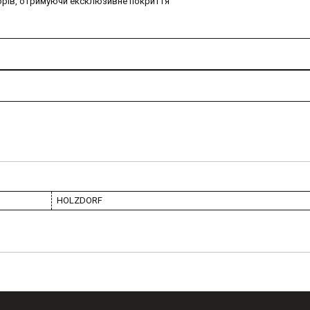
льорів, отримуючи ексклюзивне покриття
HOLZDORF