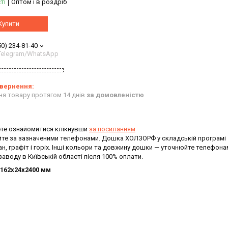
ті
Оптом і в роздріб
Купити
50) 234-81-40
/Telegram/WhatsApp
ня товару протягом 14 днів
за домовленістю
те ознайомитися клікнувши
за посиланням
уйте за зазначеними телефонами. Дошка ХОЛЗОРФ у складській програмі
ан, графіт і горіх. Інші кольори та довжину дошки — уточнюйте телефона
 заводу в Київській області після 100% оплати.
 162х24х2400 мм