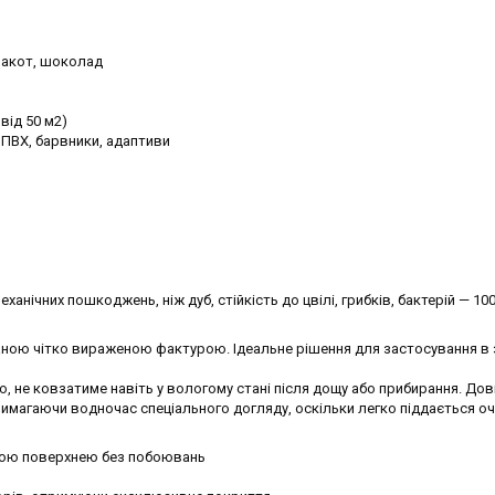
еракот, шоколад
від 50 м2)
 ПВХ, барвники, адаптиви
ханічних пошкоджень, ніж дуб, стійкість до цвілі, грибків, бактерій — 10
ною чітко вираженою фактурою. Ідеальне рішення для застосування в 
, не ковзатиме навіть у вологому стані після дощу або прибирання. Дов
вимагаючи водночас спеціального догляду, оскільки легко піддається 
крою поверхнею без побоювань