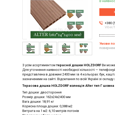
В наявнос
+380 (
Viber
повернен
З усім асортиментом
терасної дошки HOLZDORF
Ви може
Для уточнення наявності необхідної кількості — телефон
представлена в довжині 2400 мм і в 4 кольорах: бук, кашт
зазначеними на сайті. Відсилання по всій Україні зі складу
Терасова дошка HOLZDORF колекція Alter тип Г шовна
Тип дошки: двостороння
Розмір дошки: 162х24х2400 мм
Вага дошки: 18,91 кг
Корисна площа дошки: 0,388 м2
Витрата на 1 м2: 6,10 метрів погонів