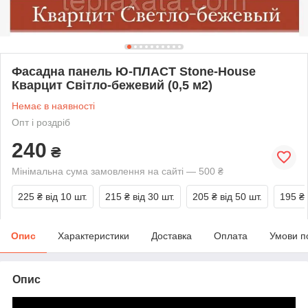
Фасадна панель Ю-ПЛАСТ Stone-House
Кварцит Світло-бежевий (0,5 м2)
Немає в наявності
Опт і роздріб
240
₴
Мінімальна сума замовлення на сайті — 500 ₴
225 ₴
від 10 шт.
215 ₴
від 30 шт.
205 ₴
від 50 шт.
195 ₴
Опис
Характеристики
Доставка
Оплата
Умови п
Опис