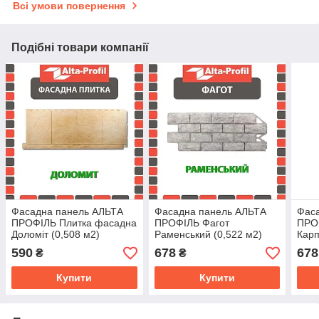
Всі умови повернення
Подібні товари компанії
Фасадна панель АЛЬТА
Фасадна панель АЛЬТА
Фас
ПРОФІЛЬ Плитка фасадна
ПРОФІЛЬ Фагот
ПРОФ
Доломіт (0,508 м2)
Раменський (0,522 м2)
Карп
590
678
678
₴
₴
Купити
Купити