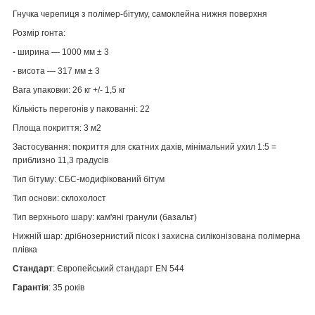
Гнучка черепиця з полімер-бітуму, самоклейна нижня поверхня
Розмір гонта:
- ширина — 1000 мм ± 3
- висота — 317 мм ± 3
Вага упаковки:
26 кг +/- 1,5 кг
Кількість перегонів у пакованні:
22
Площа покриття:
3 м2
Застосування:
покриття для скатних дахів, мінімальний ухил 1:5 =
приблизно 11,3 градусів
Тип бітуму:
СБС-модифікований бітум
Тип основи:
склохолост
Тип верхнього шару:
кам'яні гранули (базальт)
Нижній шар:
дрібнозернистий пісок і захисна силіконізована полімерна
плівка
Стандарт
: Європейський стандарт EN 544
Гарантія
: 35 років