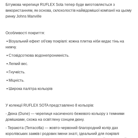
Бітумова черепиця RUFLEX Sota
тепер буде виготовляється з
використанням, як основа, склохолостів найвідомішої компанії на цьому
ринку Johns Manville
Особливості покриття:
• Візуальний ефект об'єму покрівлі: кожна плитка ніби кидає тінь на
нижчу.
• Стовідсоткова водонепроникність.
• Легкий вес.
• Гнучкість.
• Міцність.
• Широка палітра кольорів
У колекції RUFLEX SOTA представлено 8 кольорів:
-
Дюна (Dune)
— черепиця насиченого бежевого кольору з темними
домішками, схожа на освітлену сонцем дюну.
-
Теракота (Terracotta)
— жовто-червоний благородний колір дах
королівських замків і родових імени знаті, ідеальний для покрівлі