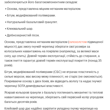
забезпечуються його багатокомпонентним складом:
• Основа, представлена міцним нетканим матеріалом.
• Бітум, модифікований полімерами.
• Натуральний базальтовий гранулят.
• Клеювальний шар.
• Дрібнозернистий пісок.
Основа, представлена нетканим матеріалом (
склохолстом
підвищеної
міцності) дає змогу гнучкій черепиці зберігати свої розміри за
колосальних навантажень на покрівлю (наприклад, за великої маси
снігу, що спить). Довгий термін експлуатації, стійкість до стирання, а
також гниття гарантує довгий термін експлуатації покриття (понад 35
років).
Бітум, модифікований полімерами (СБС) не втрачає пластичність у
сильні морози, має високу межу плинності, не старіє (не окиснюється).
Покриваючи основу з двох боків, він відводить вологу та надає гнучкої
черепиці SOTA демпфувальні властивості.
Яскраві кольорові гранули з базальту поглинають механічні та теплові
навантаження на черепицю, зберігають свій первісний колір упродовж
багатьох десятків років.
Клейовий шар дає надійно закріпити укладену гнучку черепицю на