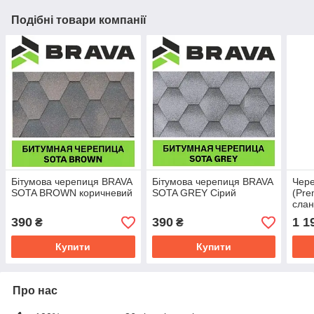
Подібні товари компанії
Бітумова черепиця BRAVA
Бітумова черепиця BRAVA
Чер
SOTA BROWN коричневий
SOTA GREY Сірий
(Pre
сла
390
390
1 1
₴
₴
Купити
Купити
Про нас