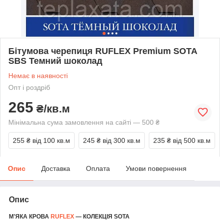
Бітумова черепиця RUFLEX Premium SOTA
SBS Темний шоколад
Немає в наявності
Опт і роздріб
265
₴/кв.м
Мінімальна сума замовлення на сайті — 500 ₴
255 ₴
від 100 кв.м
245 ₴
від 300 кв.м
235 ₴
від 500 кв.м
Опис
Доставка
Оплата
Умови повернення
Опис
М'ЯКА КРОВА
RUFLEX
— КОЛЕКЦІЯ SOTA