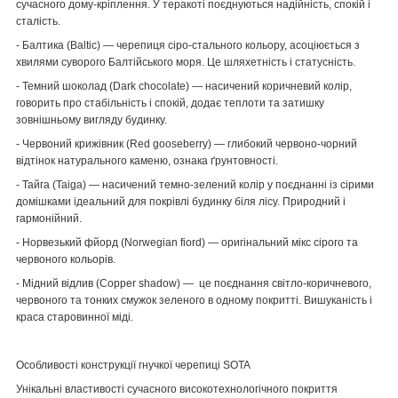
сучасного дому-кріплення. У теракоті поєднуються надійність, спокій і
сталість.
-
Балтика (Baltic)
— черепиця сіро-стального кольору, асоціюється з
хвилями суворого Балтійського моря. Це шляхетність і статусність.
-
Темний шоколад (Dark chocolate)
— насичений коричневий колір,
говорить про стабільність і спокій, додає теплоти та затишку
зовнішньому вигляду будинку.
-
Червоний крижівник (Red gooseberry)
— глибокий червоно-чорний
відтінок натурального каменю, ознака ґрунтовності.
-
Тайга (Taiga)
— насичений темно-зелений колір у поєднанні із сірими
домішками ідеальний для покрівлі будинку біля лісу. Природний і
гармонійний.
-
Норвезький фйорд (Norwegian fiord)
— оригінальний мікс сірого та
червоного кольорів.
-
Мідний відлив (Copper shadow)
— це поєднання світло-коричневого,
червоного та тонких смужок зеленого в одному покритті. Вишуканість і
краса старовинної міді.
Особливості конструкції гнучкої черепиці SOTA
Унікальні властивості сучасного високотехнологічного покриття