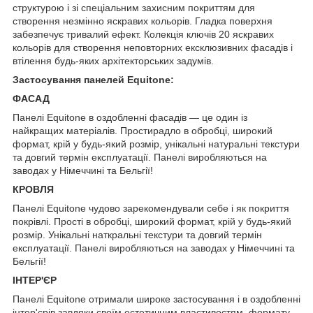
структурою і зі спеціальним захисним покриттям для
створення незмінно яскравих кольорів. Гладка поверхня
забезпечує тривалий ефект. Колекція ключів 20 яскравих
кольорів для створення неповторних ексклюзивних фасадів і
втілення будь-яких архітекторських задумів.
Застосування панелей Equitone:
ФАСАД
Панелі Equitone в оздобленні фасадів — це один із
найкращих матеріалів. Простирадло в обробці, широкий
формат, крій у будь-який розмір, унікальні натуральні текстури
та довгий термін експлуатації. Панелі виробляються на
заводах у Німеччині та Бельгії!
КРОВЛЯ
Панелі Equitone чудово зарекомендували себе і як покриття
покрівлі. Прості в обробці, широкий формат, крій у будь-який
розмір. Унікальні наткральні текстури та довгий термін
експлуатації. Панелі виробляються на заводах у Німеччині та
Бельгії!
ІНТЕР'ЄР
Панелі Equitone отримали широке застосування і в оздобленні
інтер'єрів завдяки своїм естетичним властивостям, формату,