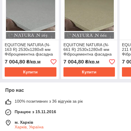
EQUITONE NATURA (N-
EQUITONE NATURA (N-
EQU
163 R) 2530х1280х8 мм
661 R) 2530х1280х8 мм
211 
Фіброцементна фасадна
Фіброцементна фасадна
Фіб
панель ЕКВІТОН
панель ЕКВІТОН
пан
7 004,80
7 004,80
7 0
₴/кв.м
₴/кв.м
Купити
Купити
Про нас
100% позитивних з 36 відгуків за рік
Працює з 15.11.2016
м. Харків
Харків, Україна