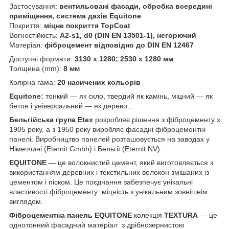
Застосування:
вентильовані фасади, обробка всередині
приміщення, система дахів Equitone
Покриття:
міцне покриття TopCoat
Вогнестійкість:
А2-s1, d0 (DIN EN 13501-1), негорючий
Матеріал:
фіброцемент відповідно до DIN EN 12467
Доступні формати:
3130 х 1280; 2530 х 1280 мм
Толщина (mm):
8 мм
Колірна гама:
20 насичених кольорів
Equitone:
тонкий — як скло, твердий як камінь, міцний — як
бетон і універсальний — як дерево...
Бельгійська група Etex
розробляє рішення з фіброцементу з
1905 року, а з 1950 року виробляє фасадні фіброцементні
панелі. Виробництво панелей розташовується на заводах у
Німеччині (Eternit Gmbh) і Бельгії (Eternit NV).
EQUITONE
— це волокнистий цемент, який виготовляється з
використанням деревних і текстильних волокон змішаних із
цементом і піском. Це поєднання забезпечує унікальні
властивості фіброцементу: міцність з унікальним зовнішнім
виглядом.
Фіброцементна панель EQUITONE
колекція
TEXTURA
— це
однотонний фасадний матеріал з дрібнозернистою