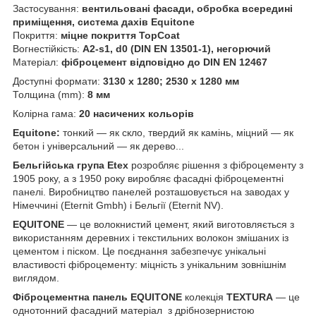
Застосування:
вентильовані фасади, обробка всередині
приміщення, система дахів Equitone
Покриття:
міцне покриття TopCoat
Вогнестійкість:
А2-s1, d0 (DIN EN 13501-1), негорючий
Матеріал:
фіброцемент відповідно до DIN EN 12467
Доступні формати:
3130 х 1280; 2530 х 1280 мм
Толщина (mm):
8 мм
Колірна гама:
20 насичених кольорів
Equitone:
тонкий — як скло, твердий як камінь, міцний — як
бетон і універсальний — як дерево...
Бельгійська група Etex
розробляє рішення з фіброцементу з
1905 року, а з 1950 року виробляє фасадні фіброцементні
панелі. Виробництво панелей розташовується на заводах у
Німеччині (Eternit Gmbh) і Бельгії (Eternit NV).
EQUITONE
— це волокнистий цемент, який виготовляється з
використанням деревних і текстильних волокон змішаних із
цементом і піском. Це поєднання забезпечує унікальні
властивості фіброцементу: міцність з унікальним зовнішнім
виглядом.
Фіброцементна панель EQUITONE
колекція
TEXTURA
— це
однотонний фасадний матеріал з дрібнозернистою