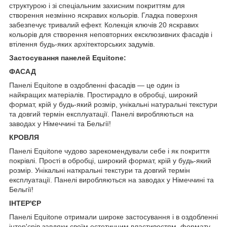
структурою і зі спеціальним захисним покриттям для
створення незмінно яскравих кольорів. Гладка поверхня
забезпечує тривалий ефект. Колекція ключів 20 яскравих
кольорів для створення неповторних ексклюзивних фасадів і
втілення будь-яких архітекторських задумів.
Застосування панелей Equitone:
ФАСАД
Панелі Equitone в оздобленні фасадів — це один із
найкращих матеріалів. Простирадло в обробці, широкий
формат, крій у будь-який розмір, унікальні натуральні текстури
та довгий термін експлуатації. Панелі виробляються на
заводах у Німеччині та Бельгії!
КРОВЛЯ
Панелі Equitone чудово зарекомендували себе і як покриття
покрівлі. Прості в обробці, широкий формат, крій у будь-який
розмір. Унікальні наткральні текстури та довгий термін
експлуатації. Панелі виробляються на заводах у Німеччині та
Бельгії!
ІНТЕР'ЄР
Панелі Equitone отримали широке застосування і в оздобленні
інтер'єрів завдяки своїм естетичним властивостям, формату,