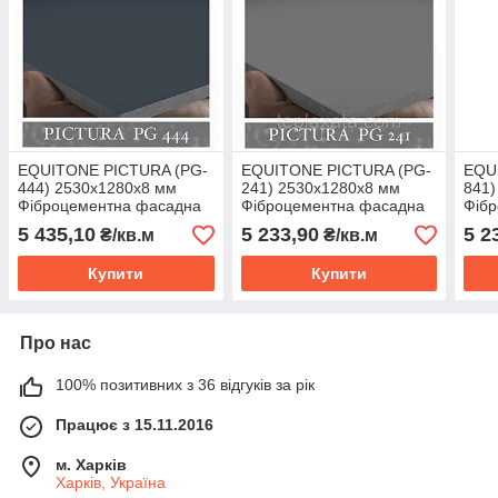
EQUITONE PICTURA (PG-
EQUITONE PICTURA (PG-
EQU
444) 2530х1280х8 мм
241) 2530х1280х8 мм
841)
Фіброцементна фасадна
Фіброцементна фасадна
Фіб
панель ЕКВІТОН
панель ЕКВІТОН
пан
5 435,10
5 233,90
5 2
₴/кв.м
₴/кв.м
Купити
Купити
Про нас
100% позитивних з 36 відгуків за рік
Працює з 15.11.2016
м. Харків
Харків, Україна