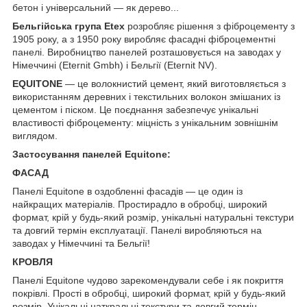
бетон і універсальний — як дерево...
Бельгійська група Etex
розробляє рішення з фіброцементу з
1905 року, а з 1950 року виробляє фасадні фіброцементні
панелі. Виробництво панелей розташовується на заводах у
Німеччині (Eternit Gmbh) і Бельгії (Eternit NV).
EQUITONE
— це волокнистий цемент, який виготовляється з
використанням деревних і текстильних волокон змішаних із
цементом і піском. Це поєднання забезпечує унікальні
властивості фіброцементу: міцність з унікальним зовнішнім
виглядом.
Застосування панелей Equitone:
ФАСАД
Панелі Equitone в оздобленні фасадів — це один із
найкращих матеріалів. Простирадло в обробці, широкий
формат, крій у будь-який розмір, унікальні натуральні текстури
та довгий термін експлуатації. Панелі виробляються на
заводах у Німеччині та Бельгії!
КРОВЛЯ
Панелі Equitone чудово зарекомендували себе і як покриття
покрівлі. Прості в обробці, широкий формат, крій у будь-який
розмір. Унікальні наткральні текстури та довгий термін