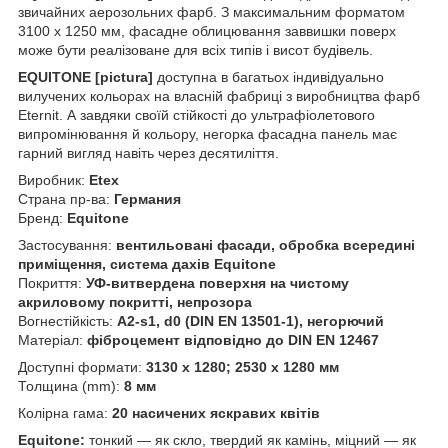
звичайних аерозольних фарб. З максимальним форматом
3100 х 1250 мм, фасадне облицювання заввишки поверх
може бути реалізоване для всіх типів і висот будівель.
EQUITONE [pictura]
доступна в багатьох індивідуально
вилучених кольорах на власній фабриці з виробництва фарб
Eternit. А завдяки своїй стійкості до ультрафіолетового
випромінювання й кольору, негорка фасадна панель має
гарний вигляд навіть через десятиліття.
Виробник:
Etex
Страна пр-ва:
Германия
Бренд:
Equitone
Застосування:
вентильовані фасади, обробка всередині
приміщення, система дахів Equitone
Покриття:
УФ-витвердена поверхня на чистому
акриловому покритті, непрозора
Вогнестійкість:
А2-s1, d0 (DIN EN 13501-1), негорючий
Матеріал:
фіброцемент відповідно до DIN EN 12467
Доступні формати:
3130 х 1280; 2530 х 1280 мм
Толщина (mm):
8 мм
Колірна гама:
20 насичених яскравих квітів
Equitone:
тонкий — як скло, твердий як камінь, міцний — як