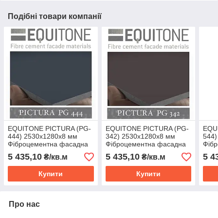
Подібні товари компанії
EQUITONE PICTURA (PG-
EQUITONE PICTURA (PG-
EQU
444) 2530х1280х8 мм
342) 2530х1280х8 мм
544)
Фіброцементна фасадна
Фіброцементна фасадна
Фіб
панель ЕКВІТОН
панель ЕКВІТОН
пан
5 435,10
5 435,10
5 4
₴/кв.м
₴/кв.м
Купити
Купити
Про нас