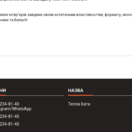
енні інтер'єрів завдяки своїм естетичним властивостям, формату, екол
ині та Бельгії!
 234-81-40
Тепла Хата
legram/WhatsApp
 234-81-40
 234-81-40