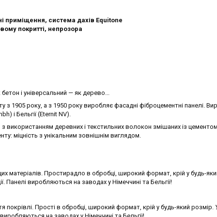
і приміщення, система дахів Equitone
вому покритті, непрозора
 бетон і універсальний — як дерево...
 з 1905 року, а з 1950 року виробляє фасадні фіброцементні панелі. В
) і Бельгії (Eternit NV).
з використанням деревних і текстильних волокон змішаних із цементом 
нту: міцність з унікальним зовнішнім виглядом.
щих матеріалів. Простирадло в обробці, широкий формат, крій у будь-яки
ії. Панелі виробляються на заводах у Німеччині та Бельгії!
 покрівлі. Прості в обробці, широкий формат, крій у будь-який розмір. 
і виробляються на заводах у Німеччині та Бельгії!