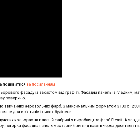
на подивитися
за посиланням
льорового фасаду із захистом від графіті. Фасадна панель із гладким, ма
ову поверхню.
 до звичайних аерозольних фарб. З максимальним форматом 3100 х 1250 
ане для всіх типів і висот будівель.
учених кольорах на власній фабриці з виробництва фарб Eternit. А завдя
у, негорка фасадна панель має гарний вигляд навіть через десятиліття.