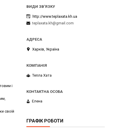
http://www.teplaxata.kh.ua
teplaxata.kh@gmail.com
Харків, Україна
Тепла Хата
товим і
мм,
Елена
ки своїй
ГРАФІК РОБОТИ