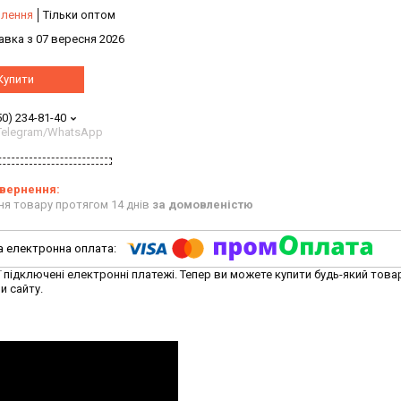
влення
Тільки оптом
авка з 07 вересня 2026
Купити
50) 234-81-40
/Telegram/WhatsApp
ня товару протягом 14 днів
за домовленістю
ї підключені електронні платежі. Тепер ви можете купити будь-який това
и сайту.