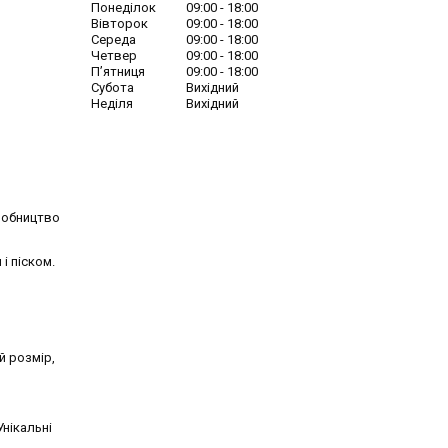
Понеділок
09:00
18:00
Вівторок
09:00
18:00
Середа
09:00
18:00
Четвер
09:00
18:00
Пʼятниця
09:00
18:00
Субота
Вихідний
Неділя
Вихідний
иробництво
і піском.
й розмір,
Унікальні