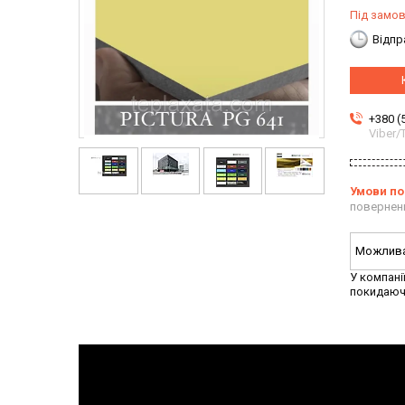
Під замо
Відпр
+380 (
Viber
повернен
У компані
покидаюч