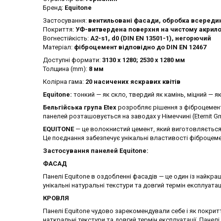
Бренд:
Equitone
Застосування:
вентильовані фасади, обробка всередин
Покриття:
УФ-витвердена поверхня на чистому акрило
Вогнестійкість:
А2-s1, d0 (DIN EN 13501-1), негорючий
Матеріал:
фіброцемент відповідно до DIN EN 12467
Доступні формати:
3130 х 1280; 2530 х 1280 мм
Толщина (mm):
8 мм
Колірна гама:
20 насичених яскравих квітів
Equitone:
тонкий — як скло, твердий як камінь, міцний — як
Бельгійська група Etex
розробляє рішення з фіброцементу
панелей розташовується на заводах у Німеччині (Eternit Gmbh
EQUITONE
— це волокнистий цемент, який виготовляється 
Це поєднання забезпечує унікальні властивості фіброцеме
Застосування панелей Equitone:
ФАСАД
Панелі Equitone в оздобленні фасадів — це один із найкра
унікальні натуральні текстури та довгий термін експлуатац
КРОВЛЯ
Панелі Equitone чудово зарекомендували себе і як покриття
наткральні текстури та довгий термін експлуатації. Панел