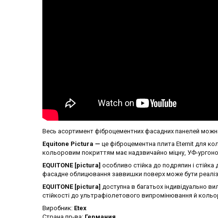
Весь асортимент фіброцементних фасадних панелей мож
Equitone Pictura —
це фіброцементна плита Eternit для ко
кольоровим покриттям має надзвичайно міцну, УФ-ургон
EQUITONE [pictura]
особливо стійка до подряпин і стійка
фасадне облицювання заввишки поверх може бути реалізов
EQUITONE [pictura]
доступна в багатьох індивідуально вил
стійкості до ультрафіолетового випромінювання й кольор
Виробник:
Etex
Страна пр-ва:
Германия