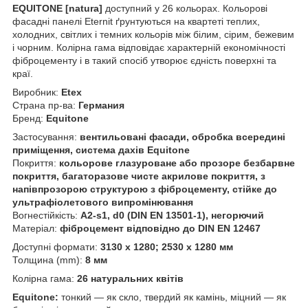
EQUITONE [natura]
доступний у 26 кольорах. Кольорові
фасадні панелі Eternit ґрунтуються на квартеті теплих,
холодних, світлих і темних кольорів між білим, сірим, бежевим
і чорним. Колірна гама відповідає характерній економічності
фіброцементу і в такий спосіб утворює єдність поверхні та
краї.
Виробник:
Etex
Страна пр-ва:
Германия
Бренд:
Equitone
Застосування:
вентильовані фасади, обробка всередині
приміщення, система дахів Equitone
Покриття:
кольорове глазуроване або прозоре безбарвне
покриття, багаторазове чисте акрилове покриття, з
напівпрозорою структурою з фіброцементу, стійке до
ультрафіолетового випромінювання
Вогнестійкість:
А2-s1, d0 (DIN EN 13501-1), негорючий
Матеріал:
фіброцемент відповідно до DIN EN 12467
Доступні формати:
3130 х 1280; 2530 х 1280 мм
Толщина (mm):
8 мм
Колірна гама:
26 натуральних квітів
Equitone:
тонкий — як скло, твердий як камінь, міцний — як