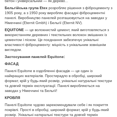
бетон і універсальний — як дерево...
Бельгійська група Etex
розробляє рішення з фіброцементу з
1905 року, а з 1950 року виробляє фасадні фіброцементні
панелі. Виробництво панелей розташовується на заводах у
Німеччині (Eternit Gmbh) і Бельгії (Eternit NV).
EQUITONE
— це волокнистий цемент, який виготовляється з
використанням деревних і текстильних волокон змішаних із
цементом і піском. Це поєднання забезпечує унікальні
властивості фіброцементу: міцність з унікальним зовнішнім
виглядом.
Застосування панелей Equitone:
ФАСАД
Панелі Equitone в оздобленні фасадів — це один із
найкращих матеріалів. Простирадло в обробці, широкий
формат, крій у будь-який розмір, унікальні натуральні текстури
та довгий термін експлуатації. Панелі виробляються на
заводах у Німеччині та Бельгії!
КРОВЛЯ
Панелі Equitone чудово зарекомендували себе і як покриття
покрівлі. Прості в обробці, широкий формат, крій у будь-який
розмір. Унікальні наткральні текстури та довгий термін