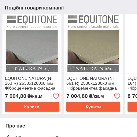
Подібні товари компанії
EQUITONE NATURA (N-
EQUITONE NATURA (N-
EQU
163 R) 2530х1280х8 мм
661 R) 2530х1280х8 мм
164)
Фіброцементна фасадна
Фіброцементна фасадна
Фіб
панель ЕКВІТОН
панель ЕКВІТОН
пан
7 004,80
7 004,80
8 7
₴/кв.м
₴/кв.м
Купити
Купити
Про нас