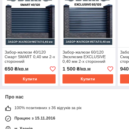
Забор-жалюзи 40/120
Забор-жалюзи 60/120
Забо
Смарт SMART 0,40 мм 2-х
Эксклюзив EXCLUSIVE
Смар
сторонний
0,40 мм 2-х сторонний
стор
650
1 500
940
₴/кв.м
₴/кв.м
Купити
Купити
Про нас
100% позитивних з 36 відгуків за рік
Працює з 15.11.2016
м. Харків