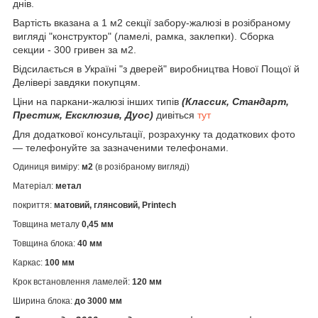
днів.
Вартість вказана а 1 м2 секції забору-жалюзі в розібраному
вигляді "конструктор" (ламелі, рамка, заклепки). Сборка
секции - 300 гривен за м2.
Відсилається в Україні "з дверей" виробництва Нової Пощої й
Делівері завдяки покупцям.
Ціни на паркани-жалюзі інших типів
(Классик, Стандарт,
Престиж, Ексклюзив, Дуос)
дивіться
тут
Для додаткової консультації, розрахунку та додаткових фото
— телефонуйте за зазначеними телефонами.
Одиниця виміру:
м2
(в розібраному вигляді)
Матеріал:
метал
покриття:
матовий, глянсовий, Printech
Товщина металу
0,45 мм
Товщина блока:
40 мм
Каркас:
100 мм
Крок встановлення ламелей:
120 мм
Ширина блока:
до 3000 мм