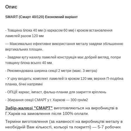
Опис
SMART (Смарт 40/120) Економний варіант
- Товщина блока 40 мм (з каркасом 60 мм) і кроком встановлення
ламелей разом 120 мм
— Максимально ефективне використання металу завдяки збільшенню
вертикальних площин.
- Завдяки куту нахилу ламелей конструкція має добрий вигляд, попри
товщину блока всього 40 мм.
- Рекомендована ширина секції 2 метри (макс. 3 метра)
- У ціну входить: комплект ламелей із кроком 120 мм, верхня П-подібна
планка, бічні напрямні
- ОПЦІЇ: каркас, імпаст, фальш-планки для закриття кріплень
- Збирання секції СМАРТ у г. Харкові — 300 грн/м2
Забір-жалюзі "СМАРТ"
виготовляються на виробництві в
Г.Харків на замовлення після 100% оплати.
Терміни виготовлення (за наявності на виробництві металу в
необхідній Вам кількості, кольорі та покритті) — 5-7 робочих