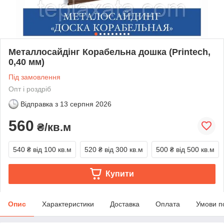
Металлосайдінг Корабельна дошка (Printech,
0,40 мм)
Під замовлення
Опт і роздріб
Відправка з
13 серпня 2026
560
₴/кв.м
540 ₴
від 100 кв.м
520 ₴
від 300 кв.м
500 ₴
від 500 кв.м
Купити
Опис
Характеристики
Доставка
Оплата
Умови п