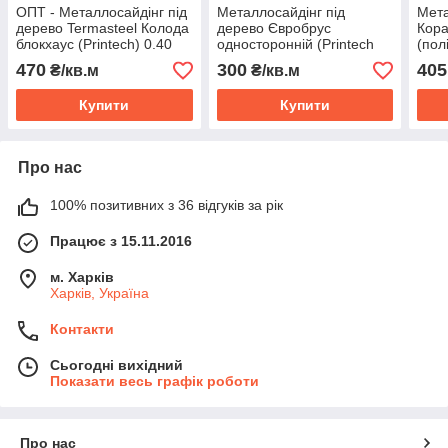
ОПТ - Металлосайдінг під
Металлосайдінг під
Мета
дерево Termasteel Колода
дерево Євробрус
Кор
блокхаус (Printech) 0.40
односторонній (Printech
(пол
мм
3D дуб, 0,40 мм)
470
300
405
₴/кв.м
₴/кв.м
Купити
Купити
Про нас
100% позитивних з 36 відгуків за рік
Працює з 15.11.2016
м. Харків
Харків, Україна
Контакти
Сьогодні вихідний
Показати весь графік роботи
Про нас