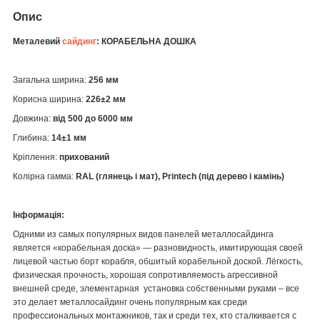
Опис
Металевий
сайдинг
: КОРАБЕЛЬНА ДОШКА
Загальна ширина:
256 мм
Корисна ширина:
226±2 мм
Довжина:
від 500 до 6000 мм
Глибина:
14±1 мм
Кріплення:
прихований
Колірна гамма:
RAL (глянець і мат), Printech (під дерево і камінь)
Інформація:
Одними из самых популярных видов панелей металлосайдинга
является «корабельная доска» — разновидность, имитирующая своей
лицевой частью борт корабля, обшитый корабельной доской. Лёгкость,
физическая прочность, хорошая сопротивляемость агрессивной
внешней среде, элементарная установка собственными руками – все
это делает металлосайдинг очень популярным как среди
профессиональных монтажников, так и среди тех, кто сталкивается с