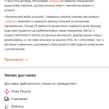
• Простота догляду. Металевий
сайдинг
не вимагає спеціальних і
додаткових обробок, догляд полягає в митті звичайною водою зі
шланга.
• Величезний вибір кольорів. І завершує перелік переваг металевого
сайдинга
можливість широкого вибору панелей по колірному
оформленню. Понад 50 варіантів дозволяють підібрати колір фасаду
будь-яких будівель під найвибагливіші смаки замовників. Метал з
покриттям Printech (імітує натуральні матеріали, дерево різних порід і
дикий камінь), а так само кольорів за шкалою RAL як з глянсовою, так і з
матовою поверхнею, допоможуть Вам зробити свій будинок унікальним
і неповторним.
Приховати
Умови доставки
Доставка здійснюється тільки по передоплаті.
Нова Пошта
Самовивіз
Delivery