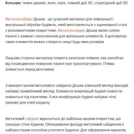
Кольори
: темне дерево, ясен, горіх, темний дуб 3D, структурний дуб 3D
Металлосайдінг
Дошка
- це сучасний матеріал для зовнішньої і
внутрішньої обробки будівель, який виготовляється з оцинкованої сталі
з різноманітними покриттями.
Металлосайдінг
Дошка являє собою
панелі з замком і захопленням для кріпильних елементів. З допомогою
таких елементів можна створити секції будь-яких розмірів.
Лицьова сторона матеріалу покрита захисною плівкою, яка запобігає
від пошкодження поверхню панелі при транспортуванні. Плівка
знімається перед монтажем.
З використанням металевого
сайдинг
а Дошка зовнішній вигляд фасадів
набуває привабливий вигляд. Елементи комунікацій будівлі повністю
ховаються під панелями. А все конфігурація будівлі набуває чіткі,
приємні для очей кордону.
Металевий
сайдинг
відноситься до найбільш міцним покриттям, що
захищає стіни будинку. Облицювання фасаду металевий
сайдинг
ом є
найпростішим способом утеплити будинок. Для оформлення карнизів,