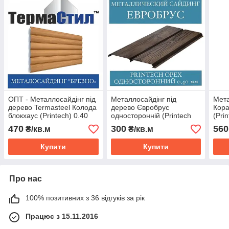
ОПТ - Металлосайдінг під
Металлосайдінг під
Мета
дерево Termasteel Колода
дерево Євробрус
Кор
блокхаус (Printech) 0.40
односторонній (Printech
(Pri
мм
горіх, 0,40 мм)
470
300
560
₴/кв.м
₴/кв.м
Купити
Купити
Про нас
100% позитивних з 36 відгуків за рік
Працює з 15.11.2016