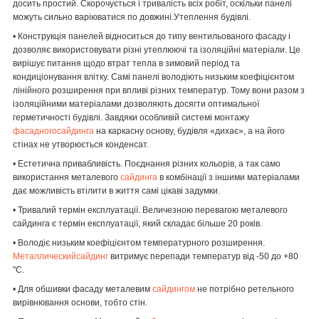
досить простий. Скорочується і тривалість всіх робіт, оскільки панелі
можуть сильно варіюватися по довжині.Утеплення будівлі.
• Конструкція панелей відноситься до типу вентильованого фасаду і
дозволяє використовувати різні утеплюючі та ізоляційні матеріали. Це
вирішує питання щодо втрат тепла в зимовий період та
кондиціонування влітку. Самі панелі володіють низьким коефіцієнтом
лінійного розширення при впливі різних температур. Тому вони разом з
ізоляційними матеріалами дозволяють досягти оптимальної
герметичності будівлі. Завдяки особливій системі монтажу
фасадногосайдинга
на каркасну основу, будівля «дихає», а на його
стінах не утворюється конденсат.
• Естетична привабливість. Поєднання різних кольорів, а так само
використання металевого
сайдинга
в комбінації з іншими матеріалами
дає можливість втілити в життя самі цікаві задумки.
• Тривалий термін експлуатації. Величезною перевагою металевого
сайдинг
а є термін експлуатації, який складає більше 20 років.
• Володіє низьким коефіцієнтом температурного розширення.
Металлическийсайдинг
витримує перепади температур від -50 до +80
"С.
• Для обшивки фасаду металевим
сайдингом
не потрібно ретельного
вирівнювання основи, тобто стін.