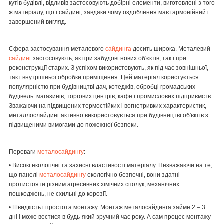
кутів будівлі, відливів застосовують добірні елементи, виготовлені з того
ж матеріалу, що і
сайдинг
, завдяки чому оздоблення має гармонійний і
завершений вигляд.
Сфера застосування металевого
сайдинга
досить широка. Металевий
сайдинг
застосовують, як при забудові нових об'єктів, так і при
реконструкції старих. З успіхом використовують, як під час зовнішньої,
так і внутрішньої обробки приміщення. Цей матеріал користується
популярністю при будівництві дач, котеджів, обробці громадських
будівель: магазинів, торгових центрів, кафе і промислових підприємств.
Зважаючи на підвищених термостійких і вогнетривких характеристик,
металлослайдинг активно використовується при будівництві об'єктів з
підвищеними вимогами до пожежної безпеки.
Переваги
металосайдингу
:
• Високі екологічні та захисні властивості матеріалу. Незважаючи на те,
що панелі
металосайдингу
екологічно безпечні, вони здатні
протистояти різним агресивних хімічних сполук, механічних
пошкоджень, не схильні до корозії.
• Швидкість і простота монтажу. Монтаж метало
сайдинг
а займе 2 – 3
дні і може вестися в будь-який зручний час року. А сам процес монтажу