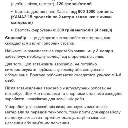
(щебінь, пісок, цемент):
120 гривен/столб
Вартість доставляння Харків:
від 600-1000 гривень
(КАМАЗ 15 пролетів по 2 метри заввишки + сипки
матеріали)
Вартість фарбування:
200 гривен/проліт (4 секції)
Єврозабір
— це декоративна залізобетна огорожа, яка
складається з плит і опорних стовпів.
Найчастіше замовляється єврозабір заввишки
у 2 метри
забезпечує необхідну ізоляції від сторонніх поглядів.
Для того, щоб встановити єврозабір, не потрібно
використовувати підіймальну техніку або спеціальне
обладнання. Бригада робочих може складатися
усього з 3-4
осіб.
Після встановлення єврозабір у штукатурних роботах не
потребує. Шви між панелями та опорними стовпами заведено
заробляти шпаклівкою для зовнішніх робіт.
У виробництві єврозаборів використовують високоякісні
матеріали та передові технології, тому плити для єврозабору
не поступаються за терміном експлуатації та міцності
цегляним або кам'яним парканам.