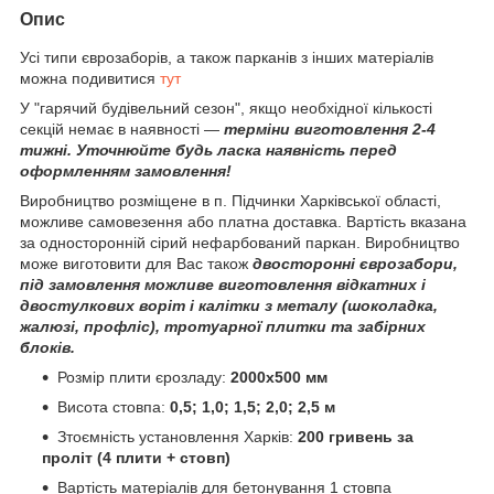
Опис
Усі типи єврозаборів, а також парканів з інших матеріалів
можна подивитися
тут
У "гарячий будівельний сезон", якщо необхідної кількості
секцій немає в наявності —
терміни виготовлення 2-4
тижні. Уточнюйте будь ласка наявність перед
оформленням замовлення!
Виробництво розміщене в п. Підчинки Харківської області,
можливе самовезення або платна доставка. Вартість вказана
за односторонній сірий нефарбований паркан. Виробництво
може виготовити для Вас також
двосторонні єврозабори,
під замовлення можливе виготовлення відкатних і
двостулкових воріт і калітки з металу (шоколадка,
жалюзі, профліс), тротуарної плитки та забірних
блоків.
Розмір плити єрозладу:
2000х500 мм
Висота стовпа:
0,5; 1,0; 1,5; 2,0; 2,5 м
Зтоємність установлення Харків:
200 гривень за
проліт (4 плити + стовп)
Вартість матеріалів для бетонування 1 стовпа